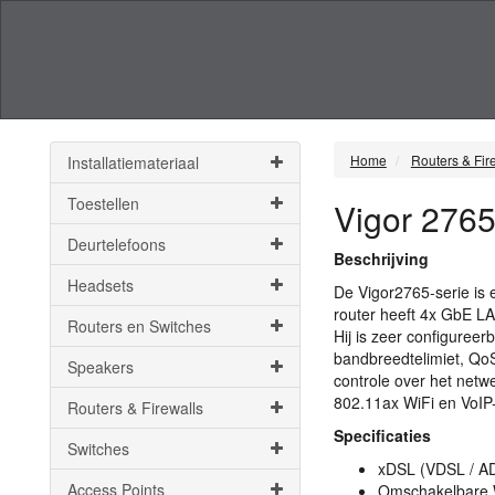
Home
Routers & Fir
Installatiemateriaal
Toestellen
Vigor 2765
Deurtelefoons
Beschrijving
Headsets
De Vigor2765-serie is
router heeft 4x GbE
L
Routers en Switches
Hij is zeer configureer
bandbreedtelimiet, QoS
Speakers
controle over het net
802.11ax WiFi en VoIP
Routers & Firewalls
Specificaties
Switches
xDSL (
VDSL
/
A
Access Points
Omschakelbare