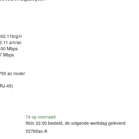
802.11b/g/n
2.11 a/n/ac
400 Mbps
67 Mbps
765 ac router
r
(RJ-45)
74
op voorraad
Vóór 22.00 besteld, de volgende werkdag geleverd
V2765ac-A