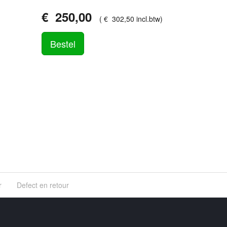
€
250
,
00
(
€
302
,
50
incl.btw
)
Bestel
r
Defect en retour