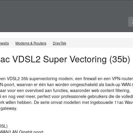
ewalls
Modems & Routers
DrayTek
ac VDSL2 Super Vectoring (35b) 
 een VDSL2 35b supervectoring modem, een firewall en een
VPN
-route
AN
-poort, waarvan er één kan worden omgeschakeld als back-up
WAN
-
baar voor een overvloed aan functies, waaronder web content filtering,
 en nog veel meer, perfect voor professionele gebruikers die de volled
werk willen hebben. De serie omvat modellen met ingebouwde 11ac Wav
-gateway.
DSL
)
WAN
/LAN Gigabit poort