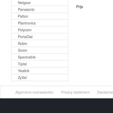
Netgear
Prijs
Panasonic
Patton
Plantronics
Polycom
PortaDial
Robin
Snom
Spectralink
Tiptel
Yealink
ZyXel
Algemene voorwaarden
Privacy statement
Disclaime