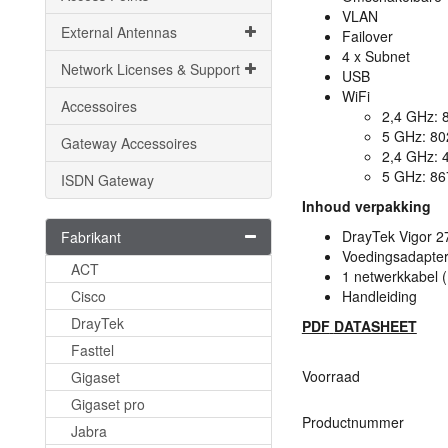
VLAN
External Antennas
Failover
4 x Subnet
Network Licenses & Support
USB
WiFi
Accessoires
2,4 GHz: 
5 GHz: 80
Gateway Accessoires
2,4 GHz: 
5 GHz: 8
ISDN Gateway
Inhoud verpakking
DrayTek Vigor 2
Fabrikant
Voedingsadapte
ACT
1 netwerkkabel 
Cisco
Handleiding
DrayTek
PDF
DATASHEET
Fasttel
Voorraad
Gigaset
Gigaset pro
Productnummer
Jabra