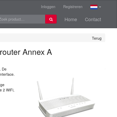
Inloggen
Registreren
Home
Contact
Terug
router Annex A
r. De
interface.
ige
e 2 WiFi,