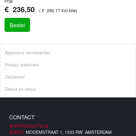
Prijs
€
236
,
50
(
€
286
,
17
incl.btw
)
Bestel
Algemene voorwaarden
Privacy statement
Disclaimer
Defect en retour
CONTACT
VOIPPRODUCTS.NL
ADRES:
MODEMSTRAAT 1, 1033 RW AMSTERDAM