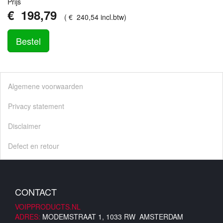
Prijs
€
198
,
79
(
€
240
,
54
incl.btw
)
Bestel
Algemene voorwaarden
Privacy statement
Disclaimer
Defect en retour
CONTACT
VOIPPRODUCTS.NL
ADRES:
MODEMSTRAAT 1, 1033 RW AMSTERDAM