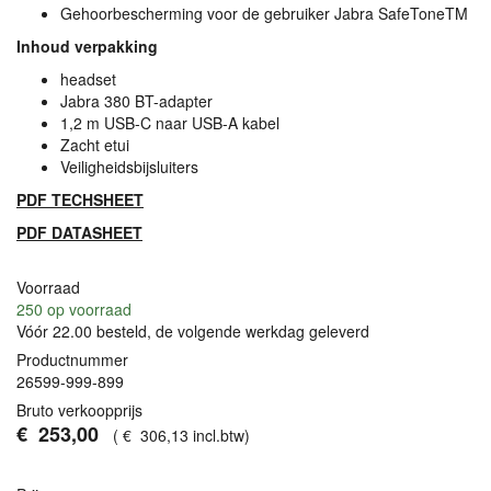
Gehoorbescherming voor de gebruiker Jabra SafeToneTM
Inhoud verpakking
headset
Jabra 380 BT-adapter
1,2 m
USB
-C naar
USB
-A kabel
Zacht etui
Veiligheidsbijsluiters
PDF
TECHSHEET
PDF
DATASHEET
Voorraad
250
op voorraad
Vóór 22.00 besteld, de volgende werkdag geleverd
Productnummer
26599-999-899
Bruto verkoopprijs
€
253
,
00
(
€
306
,
13
incl.btw
)