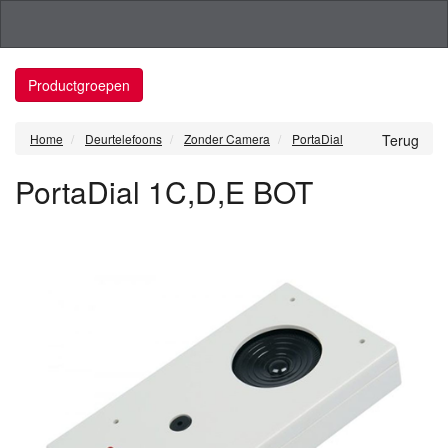
Productgroepen
Home
Deurtelefoons
Zonder Camera
PortaDial
Terug
PortaDial 1C,D,E BOT