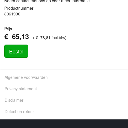
Neem contact met ons op voor meer informatie.
Productnummer
8061996
Prijs
€
65
,
13
(
€
78
,
81
incl.btw
)
Bestel
Algemene voorwaarden
Privacy statement
Disclaimer
Defect en retour