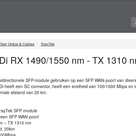
Fiber Optics & Cables
DrayTek
Di RX 1490/1550 nm - TX 1310 
idirectionele
SFP
-module gebruiken op een
SFP
WAN
-poort van diver
Di heeft een SC connector, heeft een snelheid van 100/1000 Mbps en i
imale afstand van 20 km.
DrayTek
SFP
module
p een
SFP
WAN
poort
m – TX 1310 nm
d: 20km
1000Mbps