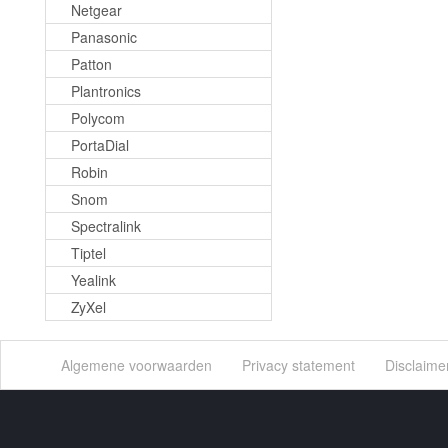
Netgear
Panasonic
Patton
Plantronics
Polycom
PortaDial
Robin
Snom
Spectralink
Tiptel
Yealink
ZyXel
Algemene voorwaarden
Privacy statement
Disclaime