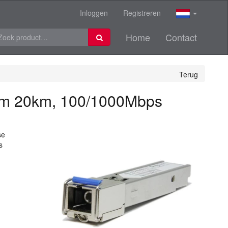
Inloggen
Registreren
Home
Contact
Terug
nm 20km, 100/1000Mbps
se
s