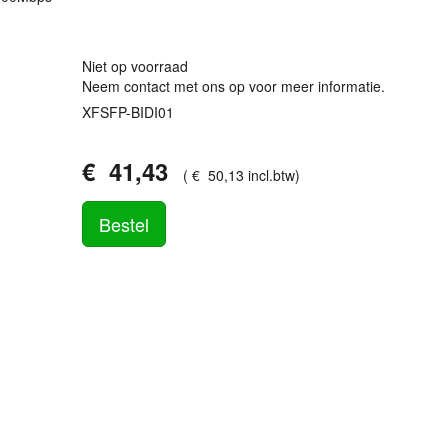
Niet op voorraad
Neem contact met ons op voor meer informatie.
XFSFP-BIDI01
€
41
,
43
(
€
50
,
13
incl.btw
)
Bestel