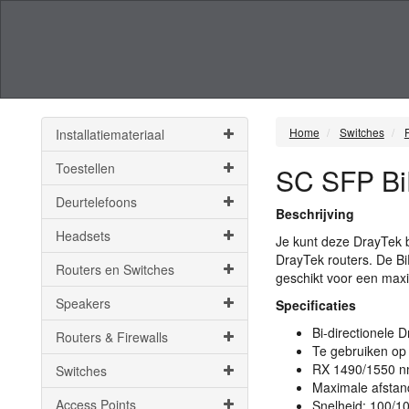
Home
Switches
Installatiemateriaal
Toestellen
SC SFP Bi
Deurtelefoons
Beschrijving
Headsets
Je kunt deze DrayTek b
DrayTek routers. De Bi
Routers en Switches
geschikt voor een max
Speakers
Specificaties
Bi-directionele 
Routers & Firewalls
Te gebruiken o
RX 1490/1550 n
Switches
Maximale afstan
Access Points
Snelheid: 100/