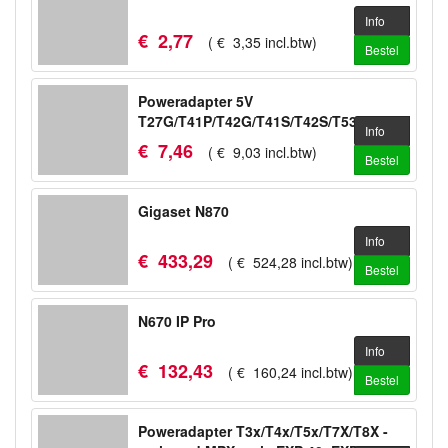
Info
€
2
,
77
(
€
3
,
35
incl.btw
)
Bestel
Poweradapter 5V
T27G/T41P/T42G/T41S/T42S/T53/T53W/WH64
Info
€
7
,
46
(
€
9
,
03
incl.btw
)
Bestel
Gigaset N870
Info
€
433
,
29
(
€
524
,
28
incl.btw
)
Bestel
N670 IP Pro
Info
€
132
,
43
(
€
160
,
24
incl.btw
)
Bestel
Poweradapter T3x/T4x/T5x/T7X/T8X -