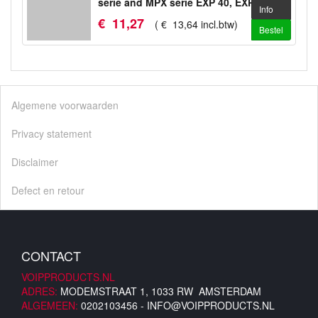
serie and MPX serie EXP 40, EXP 50
Info
€
11
,
27
(
€
13
,
64
incl.btw
)
Bestel
Algemene voorwaarden
Privacy statement
Disclaimer
Defect en retour
CONTACT
VOIPPRODUCTS.NL
ADRES:
MODEMSTRAAT 1, 1033 RW AMSTERDAM
ALGEMEEN:
0202103456 -
INFO@VOIPPRODUCTS.NL