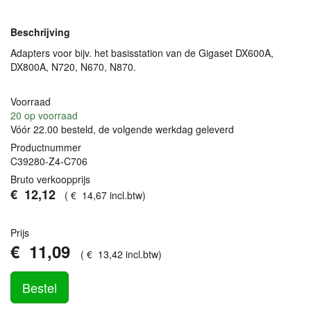
Beschrijving
Adapters voor bijv. het basisstation van de Gigaset DX600A,
DX800A, N720, N670, N870.
Voorraad
20
op voorraad
Vóór 22.00 besteld, de volgende werkdag geleverd
Productnummer
C39280-Z4-C706
Bruto verkoopprijs
€
12
,
12
(
€
14
,
67
incl.btw
)
Prijs
€
11
,
09
(
€
13
,
42
incl.btw
)
Bestel