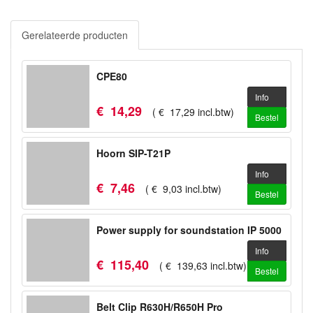
Gerelateerde producten
CPE80
Info
€
14
,
29
(
€
17
,
29
incl.btw
)
Bestel
Hoorn SIP-T21P
Info
€
7
,
46
(
€
9
,
03
incl.btw
)
Bestel
Power supply for soundstation IP 5000
Info
€
115
,
40
(
€
139
,
63
incl.btw
)
Bestel
Belt Clip R630H/R650H Pro