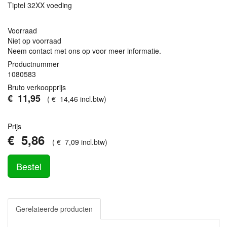
Tiptel 32XX voeding
Voorraad
Niet op voorraad
Neem contact met ons op voor meer informatie.
Productnummer
1080583
Bruto verkoopprijs
€
11
,
95
(
€
14
,
46
incl.btw
)
Prijs
€
5
,
86
(
€
7
,
09
incl.btw
)
Bestel
Gerelateerde producten