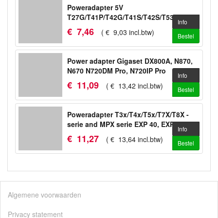
Poweradapter 5V
T27G/T41P/T42G/T41S/T42S/T53/T53W/WH64
Info
€
7
,
46
(
€
9
,
03
incl.btw
)
Bestel
Power adapter Gigaset DX800A, N870,
N670 N720DM Pro, N720IP Pro
Info
€
11
,
09
(
€
13
,
42
incl.btw
)
Bestel
Poweradapter T3x/T4x/T5x/T7X/T8X -
serie and MPX serie EXP 40, EXP 50
Info
€
11
,
27
(
€
13
,
64
incl.btw
)
Bestel
Algemene voorwaarden
Privacy statement