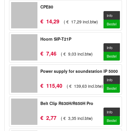
CPE80
Info
€
14
,
29
(
€
17
,
29
incl.btw
)
Bestel
Hoorn SIP-T21P
Info
€
7
,
46
(
€
9
,
03
incl.btw
)
Bestel
Power supply for soundstation IP 5000
Info
€
115
,
40
(
€
139
,
63
incl.btw
)
Bestel
Belt Clip R630H/R650H Pro
Info
€
2
,
77
(
€
3
,
35
incl.btw
)
Bestel