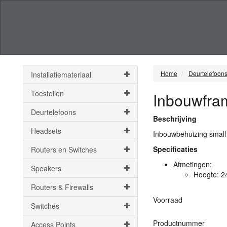
Home
Deurtelefoon
Installatiemateriaal
Toestellen
Inbouwfra
Deurtelefoons
Beschrijving
Headsets
Inbouwbehuizing small
Specificaties
Routers en Switches
Afmetingen:
Speakers
Hoogte: 2
Routers & Firewalls
Voorraad
Switches
Productnummer
Access Points