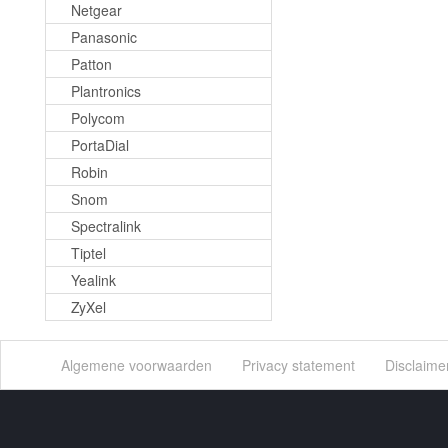
Netgear
Panasonic
Patton
Plantronics
Polycom
PortaDial
Robin
Snom
Spectralink
Tiptel
Yealink
ZyXel
Algemene voorwaarden
Privacy statement
Disclaime