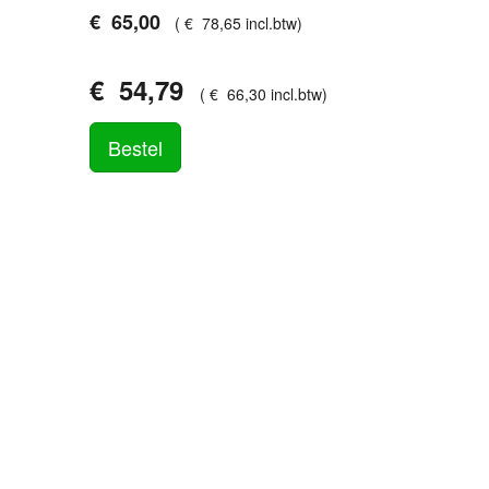
€
65
,
00
(
€
78
,
65
incl.btw
)
€
54
,
79
(
€
66
,
30
incl.btw
)
Bestel