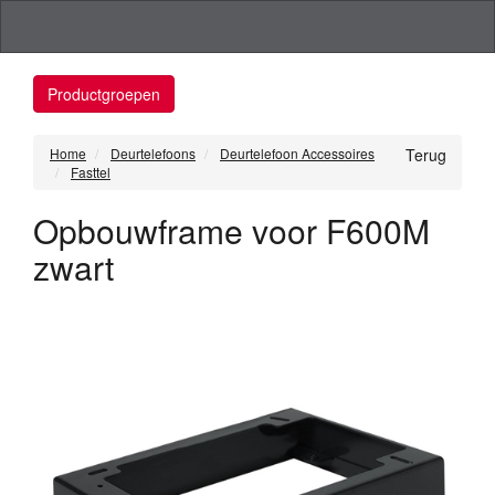
Productgroepen
Home
Deurtelefoons
Deurtelefoon Accessoires
Terug
Fasttel
Opbouwframe voor F600M
zwart