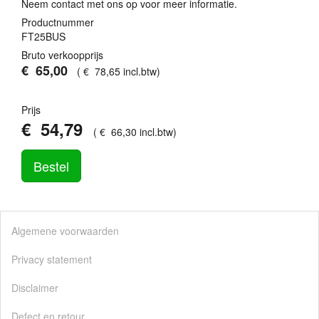
Neem contact met ons op voor meer informatie.
Productnummer
FT25BUS
Bruto verkoopprijs
€
65
,
00
(
€
78
,
65
incl.btw
)
Prijs
€
54
,
79
(
€
66
,
30
incl.btw
)
Bestel
Algemene voorwaarden
Privacy statement
Disclaimer
Defect en retour