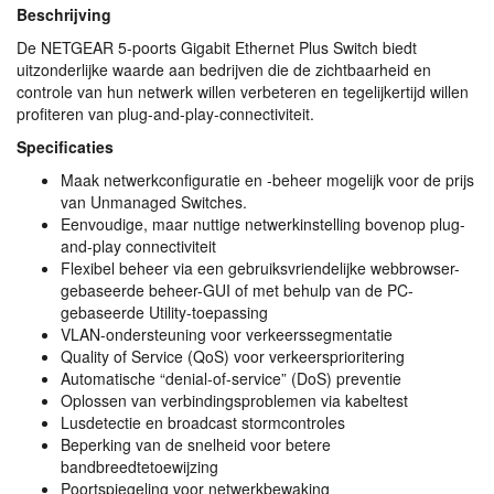
Beschrijving
De
NETGEAR
5-poorts Gigabit Ethernet Plus Switch biedt
uitzonderlijke waarde aan bedrijven die de zichtbaarheid en
controle van hun netwerk willen verbeteren en tegelijkertijd willen
profiteren van plug-and-play-connectiviteit.
Specificaties
Maak netwerkconfiguratie en -beheer mogelijk voor de prijs
van Unmanaged Switches.
Eenvoudige, maar nuttige netwerkinstelling bovenop plug-
and-play connectiviteit
Flexibel beheer via een gebruiksvriendelijke webbrowser-
gebaseerde beheer-
GUI
of met behulp van de PC-
gebaseerde Utility-toepassing
VLAN
-ondersteuning voor verkeerssegmentatie
Quality of Service (QoS) voor verkeersprioritering
Automatische “denial-of-service” (DoS) preventie
Oplossen van verbindingsproblemen via kabeltest
Lusdetectie en broadcast stormcontroles
Beperking van de snelheid voor betere
bandbreedtetoewijzing
Poortspiegeling voor netwerkbewaking