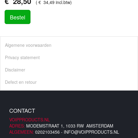
€
28
,
50
(
€
34
,
49
incl.btw
)
Bestel
Algemene voorwaarden
Privacy statement
Disclaimer
Defect en retour
CONTACT
VOIPPRODUCTS.NL
ADRES:
MODEMSTRAAT 1, 1033 RW AMSTERDAM
ALGEMEEN:
0202103456 -
INFO@VOIPPRODUCTS.NL