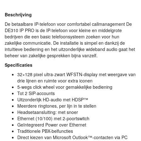
Beschrijving
De betaalbare IP-telefoon voor comfortabel callmanagement De
DE310 IP
PRO
is de IP-telefoon voor kleine en middelgrote
bedrijven die een basic telefoonsysteem zoeken voor hun
zakelijke communicatie. De installatie is simpel en dankzij de
intuïtieve bediening en het uitzonderlijke wideband audio gaat het
beheer van zakelijke gesprekken bijna vanzelf.
Specificaties
32×128 pixel ultra-zwart
WFSTN
-display met weergave van
drie lijnen en ruimte voor extra iconen
5-wegs click wheel voor gemakkelijke bediening
Tot 2
SIP
-accounts
Uitzonderlijk HD-audio met HDSP™
Meerdere ringtones, per lijn in te stellen
Headsetaansluiting: met snoer
Ethernet (10/100) met 2-poortswitch
Geïntegreerd Power over Ethernet
Traditionele
PBX
-belfuncties
Direct kiezen van Microsoft Outlook™-contacten via PC