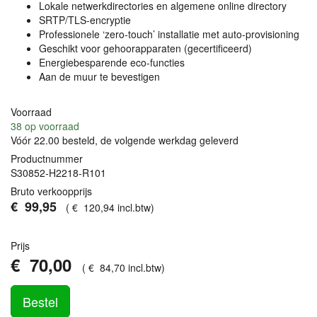
Lokale netwerkdirectories en algemene online directory
SRTP
/TLS-encryptie
Professionele ‘zero-touch’ installatie met auto-provisioning
Geschikt voor gehoorapparaten (gecertificeerd)
Energiebesparende eco-functies
Aan de muur te bevestigen
Voorraad
38
op voorraad
Vóór 22.00 besteld, de volgende werkdag geleverd
Productnummer
S30852-H2218-R101
Bruto verkoopprijs
€
99
,
95
(
€
120
,
94
incl.btw
)
Prijs
€
70
,
00
(
€
84
,
70
incl.btw
)
Bestel