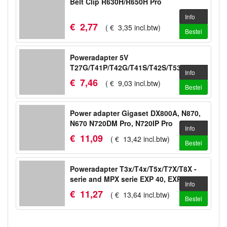
Belt Clip R630H/R650H Pro
Info
€
2
,
77
(
€
3
,
35
incl.btw
)
Bestel
Poweradapter 5V
T27G/T41P/T42G/T41S/T42S/T53/T53W/WH64
Info
€
7
,
46
(
€
9
,
03
incl.btw
)
Bestel
Power adapter Gigaset DX800A, N870,
N670 N720DM Pro, N720IP Pro
Info
€
11
,
09
(
€
13
,
42
incl.btw
)
Bestel
Poweradapter T3x/T4x/T5x/T7X/T8X -
serie and MPX serie EXP 40, EXP 50
Info
€
11
,
27
(
€
13
,
64
incl.btw
)
Bestel