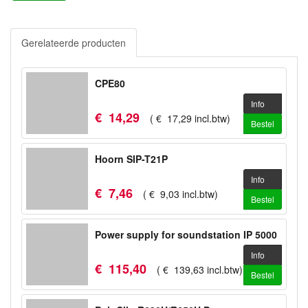
Gerelateerde producten
CPE80
Info
€
14
,
29
(
€
17
,
29
incl.btw
)
Bestel
Hoorn SIP-T21P
Info
€
7
,
46
(
€
9
,
03
incl.btw
)
Bestel
Power supply for soundstation IP 5000
Info
€
115
,
40
(
€
139
,
63
incl.btw
)
Bestel