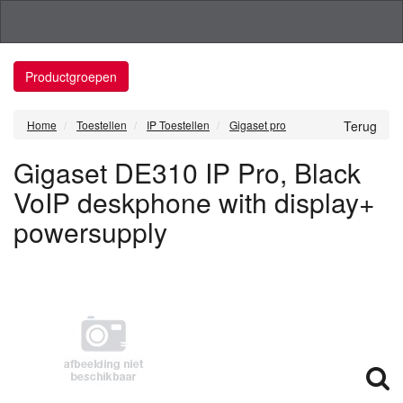
Productgroepen
Home
Toestellen
IP Toestellen
Gigaset pro
Terug
Gigaset DE310 IP Pro, Black
VoIP deskphone with display+
powersupply