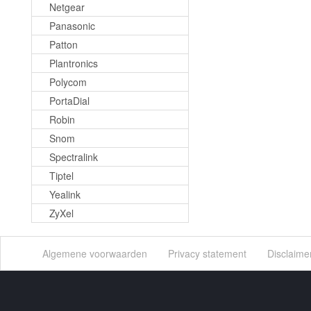
Netgear
Panasonic
Patton
Plantronics
Polycom
PortaDial
Robin
Snom
Spectralink
Tiptel
Yealink
ZyXel
Algemene voorwaarden
Privacy statement
Disclaime