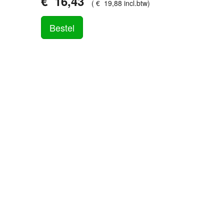
€
16
,
43
(
€
19
,
88
incl.btw
)
Bestel