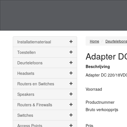
Home
Deurtelefoon
Installatiemateriaal
Toestellen
Adapter DC
Deurtelefoons
Beschrijving
Headsets
Adapter DC 220/18VDC 
Routers en Switches
Voorraad
Speakers
Productnummer
Routers & Firewalls
Bruto verkoopprijs
Switches
Access Points
Prijs