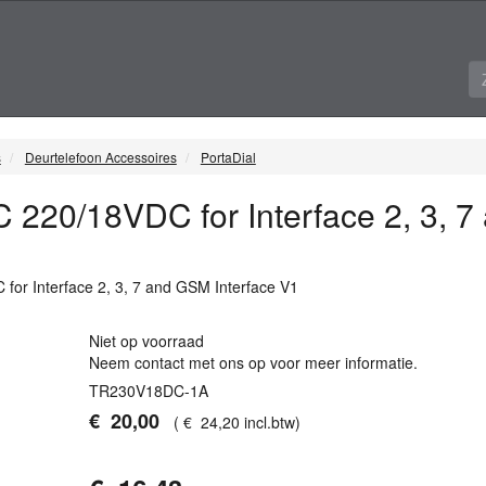
s
Deurtelefoon Accessoires
PortaDial
 220/18VDC for Interface 2, 3, 7
for Interface 2, 3, 7 and
GSM
Interface V1
Niet op voorraad
Neem contact met ons op voor meer informatie.
TR230V18DC-1A
€
20
,
00
(
€
24
,
20
incl.btw
)