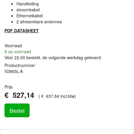
Handleiding
stroomkabel
Ethernetkabel
2 afneembare antennes
PDF
DATASHEET
Voorraad
8
op voorraad
Vóór 22.00 besteld, de volgende werkdag geleverd
Productnummer
V2865L-A
Prijs
€
527
,
14
(
€
637
,
84
incl.btw
)
Bestel