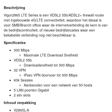
Beschrijving
Vigor2865
LTE
Series is een VDSL2 35b/ADSL2+ firewall router
met ingebouwde 4G/LTE connectiviteit, waardoor het ideaal is
voor
SMB
/Branch office waar de internetverbinding de kern is van
de bedrijfscontinuïteit, of nieuwe bedrijfslocaties waar een
bekabelde verbinding nog niet beschikbaar is.
Specificaties
300 Mbps
Maximale
LTE
Download Snelheid
VDSL2 35b
Downloadsnelheid tot 300 Mbps
32
VPN
IPsec
VPN
doorvoer tot 300 Mbps
60k Sessies
Aanbevolen voor een netwerk van 50 hosts
5
LAN
poorten Gigabit
2 sim slots
Inhoud verpakking
V2865L-A