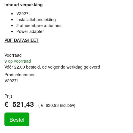
Inhoud verpakking
V2927L
Installatiehandleiding
2 afneembare antennes
Power adapter
PDF
DATASHEET
Voorraad
9
op voorraad
Vóór 22.00 besteld, de volgende werkdag geleverd
Productnummer
V2927L
Prijs
€
521
,
43
(
€
630
,
93
incl.btw
)
Bestel