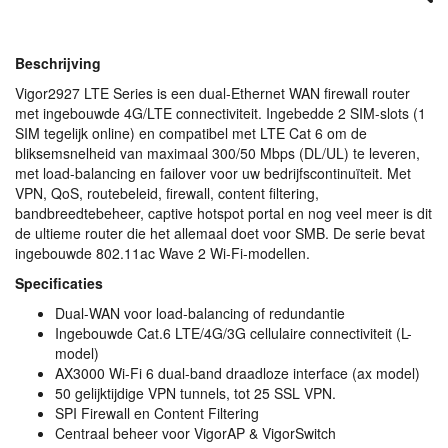
Beschrijving
Vigor2927
LTE
Series is een dual-Ethernet
WAN
firewall router
met ingebouwde 4G/LTE connectiviteit. Ingebedde 2
SIM
-slots (1
SIM
tegelijk online) en compatibel met
LTE
Cat 6 om de
bliksemsnelheid van maximaal 300/50 Mbps (DL/UL) te leveren,
met load-balancing en failover voor uw bedrijfscontinuïteit. Met
VPN
, QoS, routebeleid, firewall, content filtering,
bandbreedtebeheer, captive hotspot portal en nog veel meer is dit
de ultieme router die het allemaal doet voor
SMB
. De serie bevat
ingebouwde 802.11ac Wave 2 Wi-Fi-modellen.
Specificaties
Dual-
WAN
voor load-balancing of redundantie
Ingebouwde Cat.6
LTE
/4G/3G cellulaire connectiviteit (L-
model)
AX3000 Wi-Fi 6 dual-band draadloze interface (ax model)
50 gelijktijdige
VPN
tunnels, tot 25
SSL
VPN
.
SPI
Firewall en Content Filtering
Centraal beheer voor VigorAP & VigorSwitch