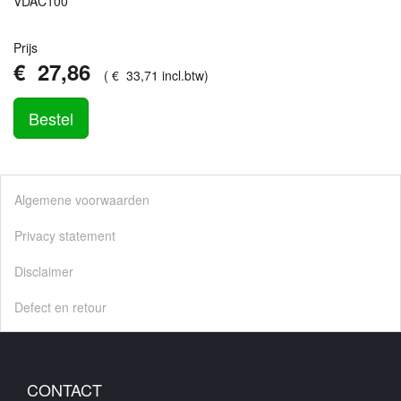
VDAC100
Prijs
€
27
,
86
(
€
33
,
71
incl.btw
)
Bestel
Algemene voorwaarden
Privacy statement
Disclaimer
Defect en retour
CONTACT