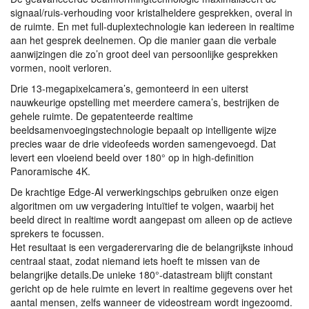
signaal/ruis-verhouding voor kristalheldere gesprekken, overal in
de ruimte. En met full-duplextechnologie kan iedereen in realtime
aan het gesprek deelnemen. Op die manier gaan die verbale
aanwijzingen die zo’n groot deel van persoonlijke gesprekken
vormen, nooit verloren.
Drie 13-megapixelcamera’s, gemonteerd in een uiterst
nauwkeurige opstelling met meerdere camera’s, bestrijken de
gehele ruimte. De gepatenteerde realtime
beeldsamenvoegingstechnologie bepaalt op intelligente wijze
precies waar de drie videofeeds worden samengevoegd. Dat
levert een vloeiend beeld over 180° op in high-definition
Panoramische 4K.
De krachtige Edge-AI verwerkingschips gebruiken onze eigen
algoritmen om uw vergadering intuïtief te volgen, waarbij het
beeld direct in realtime wordt aangepast om alleen op de actieve
sprekers te focussen.
Het resultaat is een vergaderervaring die de belangrijkste inhoud
centraal staat, zodat niemand iets hoeft te missen van de
belangrijke details.De unieke 180°-datastream blijft constant
gericht op de hele ruimte en levert in realtime gegevens over het
aantal mensen, zelfs wanneer de videostream wordt ingezoomd.