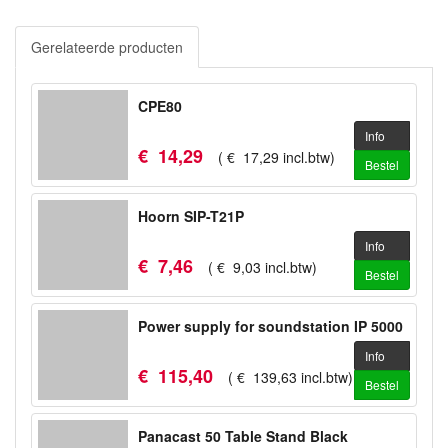
Gerelateerde producten
CPE80
Info
€
14
,
29
(
€
17
,
29
incl.btw
)
Bestel
Hoorn SIP-T21P
Info
€
7
,
46
(
€
9
,
03
incl.btw
)
Bestel
Power supply for soundstation IP 5000
Info
€
115
,
40
(
€
139
,
63
incl.btw
)
Bestel
Panacast 50 Table Stand Black