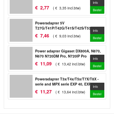
Info
€
2
,
77
(
€
3
,
35
incl.btw
)
Bestel
Poweradapter 5V
T27G/T41P/T42G/T41S/T42S/T53/T53W/WH64
Info
€
7
,
46
(
€
9
,
03
incl.btw
)
Bestel
Power adapter Gigaset DX800A, N870,
N670 N720DM Pro, N720IP Pro
Info
€
11
,
09
(
€
13
,
42
incl.btw
)
Bestel
Poweradapter T3x/T4x/T5x/T7X/T8X -
serie and MPX serie EXP 40, EXP 50
Info
€
11
,
27
(
€
13
,
64
incl.btw
)
Bestel