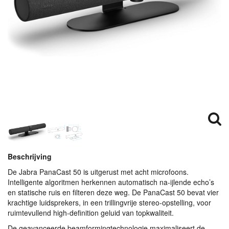
Beschrijving
De Jabra PanaCast 50 is uitgerust met acht microfoons.
Intelligente algoritmen herkennen automatisch na-ijlende echo’s
en statische ruis en filteren deze weg. De PanaCast 50 bevat vier
krachtige luidsprekers, in een trillingvrije stereo-opstelling, voor
ruimtevullend high-definition geluid van topkwaliteit.
De geavanceerde beamformingtechnologie maximaliseert de