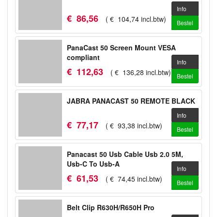
Info
€
86
,
56
(
€
104
,
74
incl.btw
)
Bestel
PanaCast 50 Screen Mount VESA
compliant
Info
€
112
,
63
(
€
136
,
28
incl.btw
)
Bestel
JABRA PANACAST 50 REMOTE BLACK
Info
€
77
,
17
(
€
93
,
38
incl.btw
)
Bestel
Panacast 50 Usb Cable Usb 2.0 5M,
Usb-C To Usb-A
Info
€
61
,
53
(
€
74
,
45
incl.btw
)
Bestel
Belt Clip R630H/R650H Pro