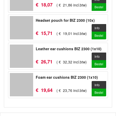
€
18
,
07
(
€
21
,
86
incl.btw
)
Bestel
Headset pouch for BIZ 2300 (10x)
Info
€
15
,
71
(
€
19
,
01
incl.btw
)
Bestel
Leather ear cushions BIZ 2300 (1x10)
Info
€
26
,
71
(
€
32
,
32
incl.btw
)
Bestel
Foam ear cushions BIZ 2300 (1x10)
Info
€
19
,
64
(
€
23
,
76
incl.btw
)
Bestel