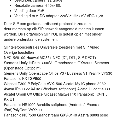
Beeldhoek camera: 92 graden.
Resolutie camera: 640×480.
Voeding door PoE
Voeding d.m.v. DC adapter 220V 50Hz / 5V
VDC
-1,2A.
Daar
SIP
een gestandaardiseerd protocol is zou deze
deurintercom op elk
SIP
netwerk aangemeld moeten kunnen
worden. De PortaVision
SIP
POE
is getest op en met onder
andere onderstaande systemen:
SIP
telefooncentrales Universele toestellen met
SIP
Video
Overige toestellen
NEC
SV8100 Huawei MC851
NEC
(DT,
DTL
,
SIP
DECT
)
Siemens Unify HiPath 3000V9 Grandstream GXV3000 Siemens
(Openstage Optipoint)
Siemens Unify Openscape Office V3 / Business V1 Yealink VP530
Panasonic KX-TGP500
Gigaset T300 P PolyCom VVX1500 Alcatel My IC phone 8082
Avaya IP500 v2 X-Lite (Windows softphone) Alcatel Lucent 4039
Alcatel OmniPCX Office Gigaset Maxwell 10 Panasonic KX-NT,
KX-UT
Panasonic NS1000 Acrobits softphone (Android / iPhone /
iPad)PolyCom VVX500
Panasonic NCP500 Grandstream
GXV
-3140 Aastra 6800i serie