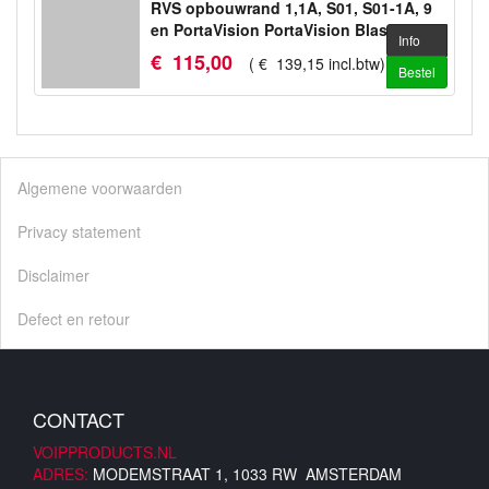
RVS opbouwrand 1,1A, S01, S01-1A, 9
en PortaVision PortaVision Blasted
Info
€
115
,
00
(
€
139
,
15
incl.btw
)
Bestel
Algemene voorwaarden
Privacy statement
Disclaimer
Defect en retour
CONTACT
VOIPPRODUCTS.NL
ADRES:
MODEMSTRAAT 1, 1033 RW AMSTERDAM