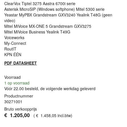
ClearVox Tiptel 3275 Aastra 6700i serie
Asterisk MicroSIP (Windows softphone) Mitel 5300 serie
Yeastar MyPBX Grandstream GXV3240 Yealink T48G (geen
video)
Mitel MiVoice MX-
ONE
5 Grandstream GXV3275
Mitel MiVoice Business Yealink T49G
Voiceworks
My-Connect
RoutIT
KPN
ÉÉN
PDF
DATASHEET
Voorraad
1
op voorraad
Vóór 22.00 besteld, de volgende werkdag geleverd
Productnummer
30271001
Bruto verkoopprijs
€
1.205
,
00
(
€
1.458
,
05
incl.btw
)