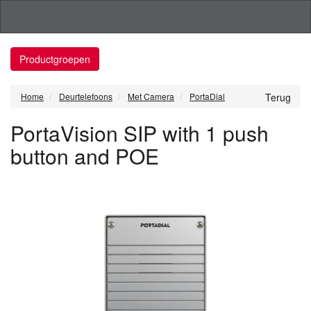
Productgroepen
Home
Deurtelefoons
Met Camera
PortaDial
Terug
PortaVision SIP with 1 push
button and POE