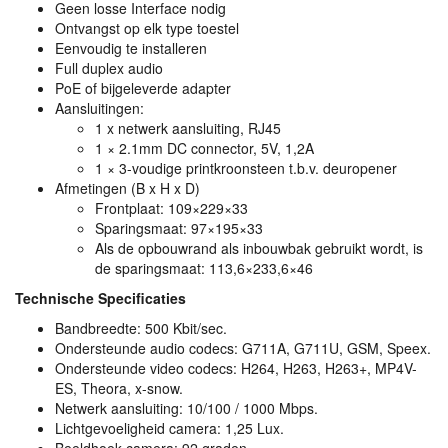
Geen losse Interface nodig
Ontvangst op elk type toestel
Eenvoudig te installeren
Full duplex audio
PoE of bijgeleverde adapter
Aansluitingen:
1 x netwerk aansluiting, RJ45
1 × 2.1mm DC connector, 5V, 1,2A
1 × 3-voudige printkroonsteen t.b.v. deuropener
Afmetingen (B x H x D)
Frontplaat: 109×229×33
Sparingsmaat: 97×195×33
Als de opbouwrand als inbouwbak gebruikt wordt, is
de sparingsmaat: 113,6×233,6×46
Technische Specificaties
Bandbreedte: 500 Kbit/sec.
Ondersteunde audio codecs: G711A, G711U,
GSM
, Speex.
Ondersteunde video codecs: H264, H263, H263+, MP4V-
ES, Theora, x-snow.
Netwerk aansluiting: 10/100 / 1000 Mbps.
Lichtgevoeligheid camera: 1,25 Lux.