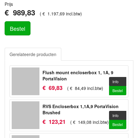
Prijs
€
989
,
83
(
€
1.197
,
69
incl.btw
)
Bestel
Gerelateerde producten
Flush mount encloserbox 1, 1A, 9
PortaVision
Info
€
69
,
83
(
€
84
,
49
incl.btw
)
Bestel
RVS Encloserbox 1,1A,9 PortaVision
Brushed
Info
€
123
,
21
(
€
149
,
08
incl.btw
)
Bestel