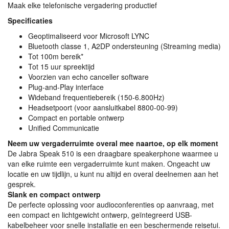
Maak elke telefonische vergadering productief
Specificaties
Geoptimaliseerd voor Microsoft
LYNC
Bluetooth classe 1, A2DP ondersteuning (Streaming media)
Tot 100m bereik*
Tot 15 uur spreektijd
Voorzien van echo canceller software
Plug-and-Play interface
Wideband frequentiebereik (150-6.800Hz)
Headsetpoort (voor aansluitkabel 8800-00-99)
Compact en portable ontwerp
Unified Communicatie
Neem uw vergaderruimte overal mee naartoe, op elk moment
De Jabra Speak 510 is een draagbare speakerphone waarmee u
van elke ruimte een vergaderruimte kunt maken. Ongeacht uw
locatie en uw tijdlijn, u kunt nu altijd en overal deelnemen aan het
gesprek.
Slank en compact ontwerp
De perfecte oplossing voor audioconferenties op aanvraag, met
een compact en lichtgewicht ontwerp, geïntegreerd
USB
-
kabelbeheer voor snelle installatie en een beschermende reisetui.