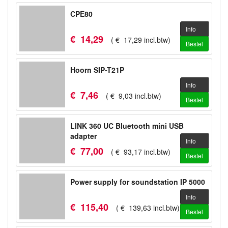
CPE80
Info
€
14
,
29
(
€
17
,
29
incl.btw
)
Bestel
Hoorn SIP-T21P
Info
€
7
,
46
(
€
9
,
03
incl.btw
)
Bestel
LINK 360 UC Bluetooth mini USB
adapter
Info
€
77
,
00
(
€
93
,
17
incl.btw
)
Bestel
Power supply for soundstation IP 5000
Info
€
115
,
40
(
€
139
,
63
incl.btw
)
Bestel