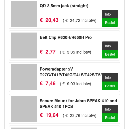
QD-3,5mm jack (straight)
Info
€
20
,
43
(
€
24
,
72
incl.btw
)
Bestel
Belt Clip R630H/R650H Pro
Info
€
2
,
77
(
€
3
,
35
incl.btw
)
Bestel
Poweradapter 5V
T27G/T41P/T42G/T41S/T42S/T53/T53W/WH64
Info
€
7
,
46
(
€
9
,
03
incl.btw
)
Bestel
Secure Mount for Jabra SPEAK 410 and
SPEAK 510 1PCS
Info
€
19
,
64
(
€
23
,
76
incl.btw
)
Bestel