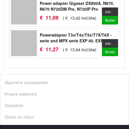
Power adapter Gigaset DX800A, N870,
N670 N720DM Pro, N720IP Pro
Info
€
11
,
09
(
€
13
,
42
incl.btw
)
Bestel
Poweradapter T3x/T4x/T5x/T7X/T8X -
serie and MPX serie EXP 40, EXP 50
Info
€
11
,
27
(
€
13
,
64
incl.btw
)
Bestel
Algemene voorwaarden
Privacy statement
Disclaimer
Defect en retour