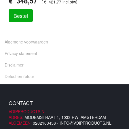
€
348
,
57
(
€
421
,
77
incl.btw
)
Bestel
Algemene voorwaarden
Privacy statement
Disclaimer
Defect en retour
CONTACT
VOIPPRODUCTS.NL
ADRES:
MODEMSTRAAT 1, 1033 RW AMSTERDAM
ALGEMEEN:
0202103456 -
INFO@VOIPPRODUCTS.NL