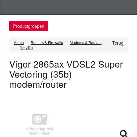
Productgroepen
Home
Routers & Firewalls
Modems & Routers
Terug
DrayTek
Vigor 2865ax VDSL2 Super
Vectoring (35b)
modem/router