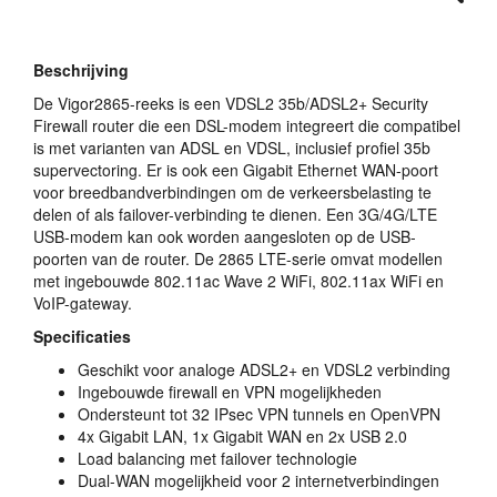
Beschrijving
De Vigor2865-reeks is een VDSL2 35b/ADSL2+ Security
Firewall router die een
DSL
-modem integreert die compatibel
is met varianten van
ADSL
en
VDSL
, inclusief profiel 35b
supervectoring. Er is ook een Gigabit Ethernet
WAN
-poort
voor breedbandverbindingen om de verkeersbelasting te
delen of als failover-verbinding te dienen. Een 3G/4G/LTE
USB
-modem kan ook worden aangesloten op de
USB
-
poorten van de router. De 2865
LTE
-serie omvat modellen
met ingebouwde 802.11ac Wave 2 WiFi, 802.11ax WiFi en
VoIP-gateway.
Specificaties
Geschikt voor analoge ADSL2+ en VDSL2 verbinding
Ingebouwde firewall en
VPN
mogelijkheden
Ondersteunt tot 32 IPsec
VPN
tunnels en OpenVPN
4x Gigabit
LAN
, 1x Gigabit
WAN
en 2x
USB
2.0
Load balancing met failover technologie
Dual-
WAN
mogelijkheid voor 2 internetverbindingen