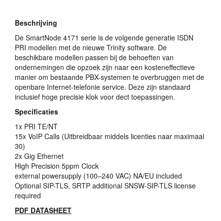
Beschrijving
De SmartNode 4171 serie is de volgende generatie
ISDN
PRI
modellen met de nieuwe Trinity software. De
beschikbare modellen passen bij de behoeften van
ondernemingen die opzoek zijn naar een kosteneffectieve
manier om bestaande
PBX
-systemen te overbruggen met de
openbare Internet-telefonie service. Deze zijn standaard
inclusief hoge precisie klok voor dect toepassingen.
Specificaties
1x
PRI
TE/NT
15x VoIP Calls (Uitbreidbaar middels licenties naar maximaal
30)
2x Gig Ethernet
High Precision 5ppm Clock
external powersupply (100–240
VAC
) NA/EU included
Optional
SIP
-
TLS
,
SRTP
additional
SNSW
-
SIP
-
TLS
license
required
PDF
DATASHEET