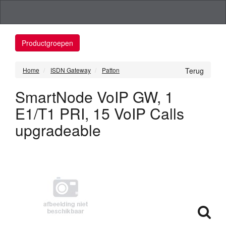
Productgroepen
Home
ISDN Gateway
Patton
Terug
SmartNode VoIP GW, 1
E1/T1 PRI, 15 VoIP Calls
upgradeable