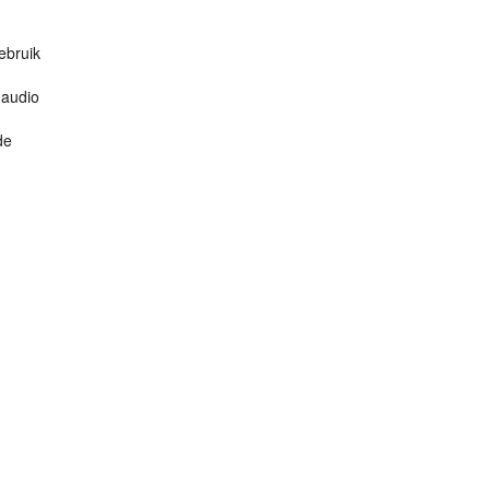
ebruik
 audio
de