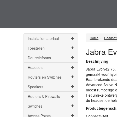
Home
Headset
Installatiemateriaal
Toestellen
Jabra Ev
Deurtelefoons
Beschrijving
Headsets
Jabra Evolve2 75, 
gemaakt voor hybri
Routers en Switches
Baanbrekende dual
Advanced Active No
Speakers
meest rumoerige om
Het unieke ontwerp
Routers & Firewalls
de headset de hele 
Switches
Producteigensc
Access Points
Connectiviteit