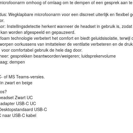
icrofoonarm omhoog of omlaag om te dempen of een gesprek aan te
us: Wegklapbare microfoonarm voor een discreet uiterlijk en flexibel g
or.
r: Instellingsdetectie herkent wanneer de headset in gebruik is, zodat
 kan worden afgespeeld en gepauzeerd.
foam technologie verbetert het comfort en biedt geluidsisolatie, terwijl 
orpen oorkussens van imitatieleer de ventilatie verbeteren en de druk
 voor comfortabel gebruik de hele dag door.
eer: gesprekken beantwoorden/weigeren; luidsprekervolume
aag; dempen
C- of MS Teams-versies.
 in zwart en beige
oos?
headset Zwart UC
 adapter
USB
-C UC
Desktopstandaard
USB
-C
C naar
USB
-C kabel