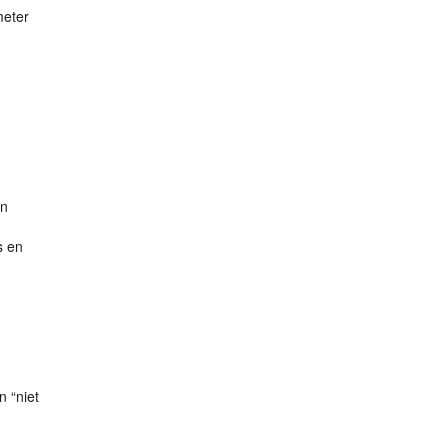
meter
in
s en
n “niet