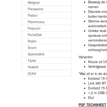
Beweeg de m
Netgear
nemen
Panasonic
Discrete mod
Patton
buiten kanto
Slimme senso
Plantronics
automatisch
Polycom
Unieke dual-
PortaDial
opnieuw ontw
verminderen
Robin
Gespreksbeh
Snom
omhoog/oml
Spectralink
Varianten
Tiptel
Keuze uit U
Verkrijgbaar
Yealink
ZyXel
*Wat zit er in de d
Evolve2 75 
Link 380 BT
Evolve2 75 
1,2 m
USB
-
Etui
PDF
TECHSHEET