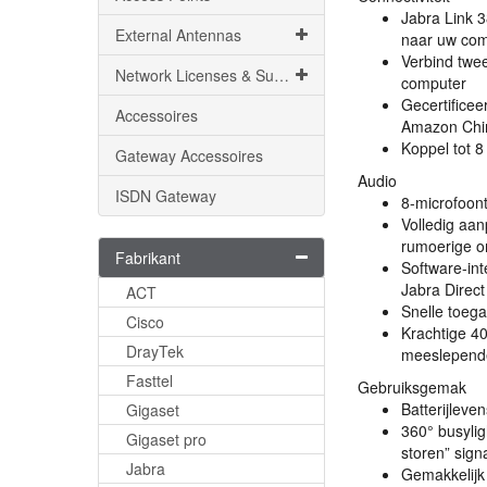
Jabra Link 
External Antennas
naar uw comp
Verbind twee
Network Licenses & Support
computer
Gecertifice
Accessoires
Amazon Chi
Koppel tot 8
Gateway Accessoires
Audio
ISDN Gateway
8-microfoont
Volledig aa
rumoerige o
Fabrikant
Software-int
Jabra Direct
ACT
Snelle toega
Cisco
Krachtige 4
DrayTek
meeslepende
Fasttel
Gebruiksgemak
Batterijleve
Gigaset
360° busylig
Gigaset pro
storen” sign
Jabra
Gemakkelijk