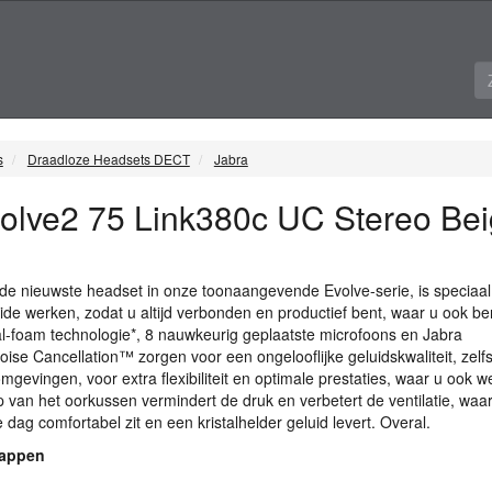
s
Draadloze Headsets DECT
Jabra
olve2 75 Link380c UC Stereo Be
de nieuwste headset in onze toonaangevende Evolve-serie, is speciaal
de werken, zodat u altijd verbonden en productief bent, waar u ook be
-foam technologie*, 8 nauwkeurig geplaatste microfoons en Jabra
ise Cancellation™ zorgen voor een ongelooflijke geluidskwaliteit, zelfs
gevingen, voor extra flexibiliteit en optimale prestaties, waar u ook we
 van het oorkussen vermindert de druk en verbetert de ventilatie, waa
dag comfortabel zit en een kristalhelder geluid levert. Overal.
happen