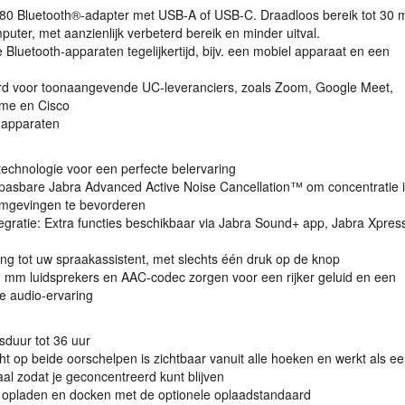
380 Bluetooth®-adapter met
USB
-A of
USB
-C. Draadloos bereik tot 30 
uter, met aanzienlijk verbeterd bereik en minder uitval.
 Bluetooth-apparaten tegelijkertijd, bijv. een mobiel apparaat en een
erd voor toonaangevende UC-leveranciers, zoals Zoom, Google Meet,
me en Cisco
 apparaten
echnologie voor een perfecte belervaring
npasbare Jabra Advanced Active Noise Cancellation™ om concentratie 
mgevingen te bevorderen
egratie: Extra functies beschikbaar via Jabra Sound+ app, Jabra Xpres
ng tot uw spraakassistent, met slechts één druk op de knop
0 mm luidsprekers en
AAC
-codec zorgen voor een rijker geluid en een
 audio-ervaring
nsduur tot 36 uur
ht op beide oorschelpen is zichtbaar vanuit alle hoeken en werkt als ee
aal zodat je geconcentreerd kunt blijven
 opladen en docken met de optionele oplaadstandaard