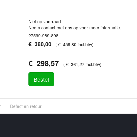
Niet op voorraad
Neem contact met ons op voor meer informatie.
27599-989-898
€
380
,
00
(
€
459
,
80
incl.btw
)
€
298
,
57
(
€
361
,
27
incl.btw
)
Bestel
r
Defect en retour