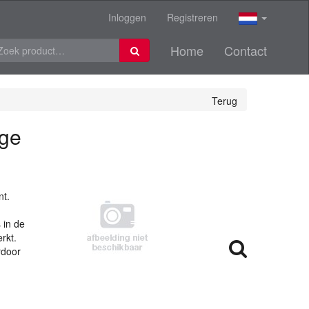
Inloggen
Registreren
Home
Contact
Terug
ige
nt.
 in de
rkt.
rdoor