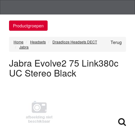
Productgroepen
Home
Headsets
Draadloze Headsets DECT
Terug
Jabra
Jabra Evolve2 75 Link380c
UC Stereo Black