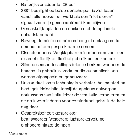
Batterijlevensduur tot 36 uur
360° busylight op beide oorschelpen is zichtbaar
vanuit alle hoeken en werkt als een “niet storen”
signaal zodat je geconcentreerd kunt blijven
Gemakkelijk opladen en docken met de optionele
oplaadstandaard
Beweeg de microfoonarm omhoog of omlaag om te
dempen of een gesprek aan te nemen
Discrete modus: Wegklapbare microfoonarm voor een
discreet uiterlijk en flexibel gebruik buiten kantoor.
Slimme sensor: Instellingsdetectie herkent wanneer de
headset in gebruik is, zodat audio automatisch kan
worden afgespeeld en gepauzeerd.
Unieke dual-foam technologie verbetert het comfort en
biedt geluidsisolatie, terwijl de opnieuw ontworpen
oorkussens van imitatieleer de ventilatie verbeteren en
de druk verminderen voor comfortabel gebruik de hele
dag door.
Gespreksbeheer: gesprekken
beantwoorden/weigeren; luidsprekervolume
omhoog/omlaag; dempen
Varianten