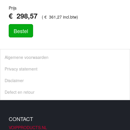
Prijs
€
298
,
57
(
€
361
,
27
incl.btw
)
Bestel
Algemene voorwaarden
Privacy statement
Disclaimer
Defect en retour
CONTACT
VOIPPRODUCTS.NL