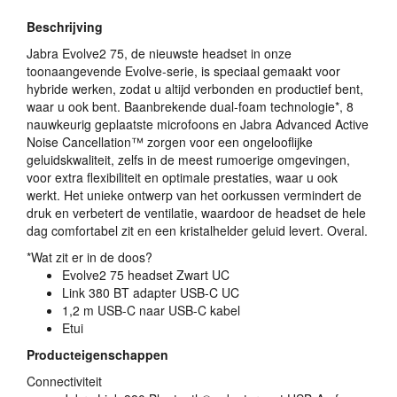
Beschrijving
Jabra Evolve2 75, de nieuwste headset in onze
toonaangevende Evolve-serie, is speciaal gemaakt voor
hybride werken, zodat u altijd verbonden en productief bent,
waar u ook bent. Baanbrekende dual-foam technologie*, 8
nauwkeurig geplaatste microfoons en Jabra Advanced Active
Noise Cancellation™ zorgen voor een ongelooflijke
geluidskwaliteit, zelfs in de meest rumoerige omgevingen,
voor extra flexibiliteit en optimale prestaties, waar u ook
werkt. Het unieke ontwerp van het oorkussen vermindert de
druk en verbetert de ventilatie, waardoor de headset de hele
dag comfortabel zit en een kristalhelder geluid levert. Overal.
*Wat zit er in de doos?
Evolve2 75 headset Zwart UC
Link 380 BT adapter
USB
-C UC
1,2 m
USB
-C naar
USB
-C kabel
Etui
Producteigenschappen
Connectiviteit