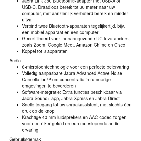
Jabra Link 380 Bluetooth®-adapter met
USB
-A of
USB
-C. Draadloos bereik tot 30 meter naar uw
computer, met aanzienlijk verbeterd bereik en minder
uitval.
Verbind twee Bluetooth-apparaten tegelijkertijd, bijv.
een mobiel apparaat en een computer
Gecertificeerd voor toonaangevende UC-leveranciers,
zoals Zoom, Google Meet, Amazon Chime en Cisco
Koppel tot 8 apparaten
Audio
8-microfoontechnologie voor een perfecte belervaring
Volledig aanpasbare Jabra Advanced Active Noise
Cancellation™ om concentratie in rumoerige
omgevingen te bevorderen
Software-integratie: Extra functies beschikbaar via
Jabra Sound+ app, Jabra Xpress en Jabra Direct
Snelle toegang tot uw spraakassistent, met slechts één
druk op de knop
Krachtige 40 mm luidsprekers en
AAC
-codec zorgen
voor een rijker geluid en een meeslepende audio-
ervaring
Gebruiksgemak