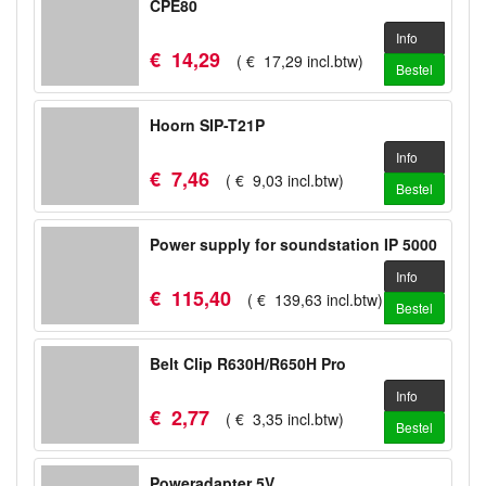
CPE80
Info
€
14
,
29
(
€
17
,
29
incl.btw
)
Bestel
Hoorn SIP-T21P
Info
€
7
,
46
(
€
9
,
03
incl.btw
)
Bestel
Power supply for soundstation IP 5000
Info
€
115
,
40
(
€
139
,
63
incl.btw
)
Bestel
Belt Clip R630H/R650H Pro
Info
€
2
,
77
(
€
3
,
35
incl.btw
)
Bestel
Poweradapter 5V