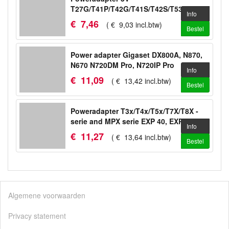
T27G/T41P/T42G/T41S/T42S/T53/T53W/WH64
Info
€
7
,
46
(
€
9
,
03
incl.btw
)
Bestel
Power adapter Gigaset DX800A, N870,
N670 N720DM Pro, N720IP Pro
Info
€
11
,
09
(
€
13
,
42
incl.btw
)
Bestel
Poweradapter T3x/T4x/T5x/T7X/T8X -
serie and MPX serie EXP 40, EXP 50
Info
€
11
,
27
(
€
13
,
64
incl.btw
)
Bestel
Algemene voorwaarden
Privacy statement