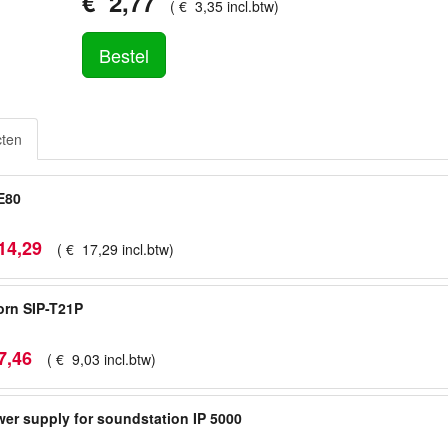
€
2
,
77
(
€
3
,
35
incl.btw
)
Bestel
cten
E80
14
,
29
(
€
17
,
29
incl.btw
)
rn SIP-T21P
7
,
46
(
€
9
,
03
incl.btw
)
er supply for soundstation IP 5000