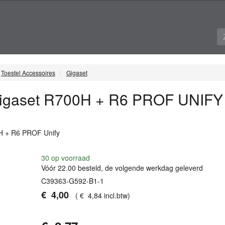
Toestel Accessoires
Gigaset
 Gigaset R700H + R6 PROF UNIFY
0H + R6
PROF
Unify
30
op voorraad
Vóór 22.00 besteld, de volgende werkdag geleverd
C39363-G592-B1-1
€
4
,
00
(
€
4
,
84
incl.btw
)