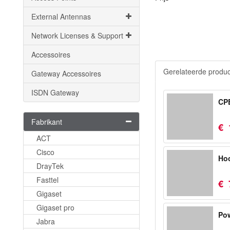
External Antennas
Network Licenses & Support
Accessoires
Gerelateerde produ
Gateway Accessoires
ISDN Gateway
CP
Fabrikant
€
ACT
Cisco
Hoo
DrayTek
Fasttel
€
Gigaset
Gigaset pro
Pow
Jabra