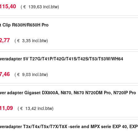
115
,
40
(
€
139
,
63
incl.btw
)
t Clip R630H/R650H Pro
2
,
77
(
€
3
,
35
incl.btw
)
weradapter 5V T27G/T41P/T42G/T41S/T42S/T53/T53W/WH64
7
,
46
(
€
9
,
03
incl.btw
)
er adapter Gigaset DX800A, N870, N670 N720DM Pro, N720IP Pro
11
,
09
(
€
13
,
42
incl.btw
)
eradapter T3x/T4x/T5x/T7X/T8X -serie and MPX serie EXP 40, EXP