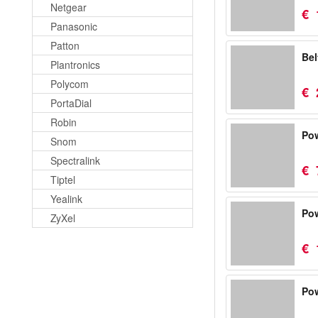
Netgear
€
Panasonic
Patton
Bel
Plantronics
Polycom
€
PortaDial
Robin
Po
Snom
Spectralink
€
Tiptel
Yealink
Pow
ZyXel
€
Pow