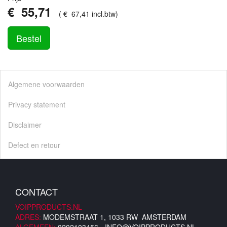
€
55
,
71
(
€
67
,
41
incl.btw
)
Bestel
Algemene voorwaarden
Privacy statement
Disclaimer
Defect en retour
CONTACT
VOIPPRODUCTS.NL
ADRES:
MODEMSTRAAT 1, 1033 RW AMSTERDAM