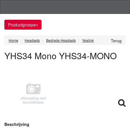
Productgroepen
Home
Headsets
Bedrade Headsets
Yealink
Terug
YHS34 Mono YHS34-MONO
Beschrijving