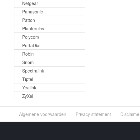
Netgear
Panasonic
Patton
Plantronics
Polycom
PortaDial
Robin
Snom
Spectralink
Tiptel
Yealink
ZyXel
Algemene voorwaarden
Privacy statement
Disclaime