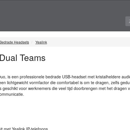
Bedrade Headsets
Yealink
 Dual Teams
Duo, is een professionele bedrade
USB
-headset met kristalheldere audi
en lichtgewicht vormfactor die comfortabel is om te dragen, zelfs ged
is geschikt voor werknemers die veel tijd doorbrengen met het dragen 
ommunicatie.
eit met Yealink IP-telefoons