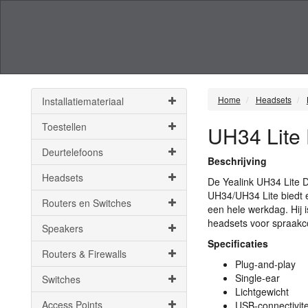
Home
Headsets
Installatiemateriaal
Toestellen
UH34 Lite
Deurtelefoons
Beschrijving
Headsets
De Yealink UH34 Lite 
UH34/UH34 Lite biedt e
Routers en Switches
een hele werkdag. Hij 
headsets voor spraakc
Speakers
Specificaties
Routers & Firewalls
Plug-and-play
Single-ear
Switches
Lichtgewicht
Access Points
USB
-connectivit