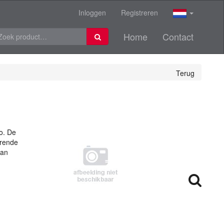
Inloggen
Registreren
Home
Contact
Terug
o. De
urende
van