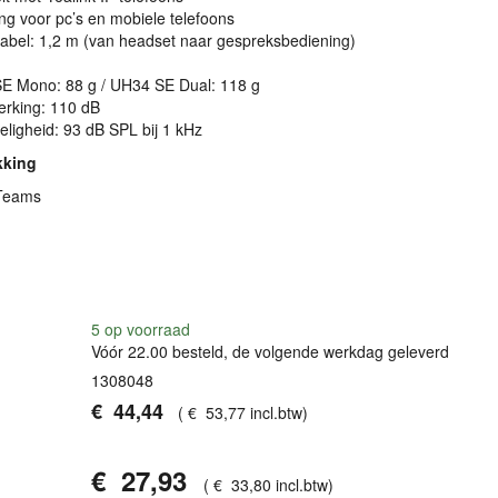
ng voor pc’s en mobiele telefoons
abel: 1,2 m (van headset naar gespreksbediening)
E Mono: 88 g / UH34 SE Dual: 118 g
erking: 110 dB
eligheid: 93 dB
SPL
bij 1 kHz
kking
 Teams
5
op voorraad
Vóór 22.00 besteld, de volgende werkdag geleverd
1308048
€
44
,
44
(
€
53
,
77
incl.btw
)
€
27
,
93
(
€
33
,
80
incl.btw
)