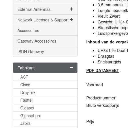
3,5 mm aansluiti
External Antennas
Lengte headsetk
Kleur: Zwart
Network Licenses & Support
Gewicht: UH34 S
Akoestische bep
Accessoires
Luidsprekergevo
Gateway Accessoires
Inhoud van de verpa
UH34 Lite Dual
ISDN Gateway
Draagtas
Snelstartgids
Fabrikant
PDF
DATASHEET
ACT
Cisco
Voorraad
DrayTek
Productnummer
Fasttel
Bruto verkoopprijs
Gigaset
Gigaset pro
Prijs
Jabra