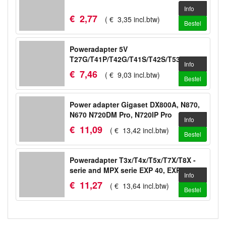
Info
€
2
,
77
(
€
3
,
35
incl.btw
)
Bestel
Poweradapter 5V
T27G/T41P/T42G/T41S/T42S/T53/T53W/WH64
Info
€
7
,
46
(
€
9
,
03
incl.btw
)
Bestel
Power adapter Gigaset DX800A, N870,
N670 N720DM Pro, N720IP Pro
Info
€
11
,
09
(
€
13
,
42
incl.btw
)
Bestel
Poweradapter T3x/T4x/T5x/T7X/T8X -
serie and MPX serie EXP 40, EXP 50
Info
€
11
,
27
(
€
13
,
64
incl.btw
)
Bestel