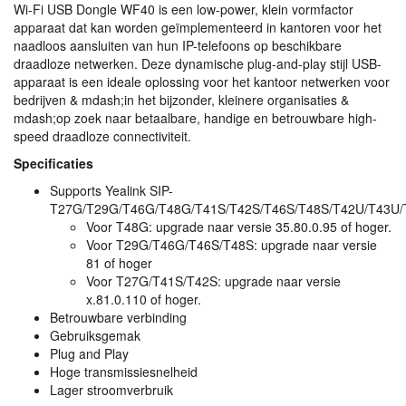
Wi-Fi
USB
Dongle WF40 is een low-power, klein vormfactor
apparaat dat kan worden geïmplementeerd in kantoren voor het
naadloos aansluiten van hun IP-telefoons op beschikbare
draadloze netwerken. Deze dynamische plug-and-play stijl
USB
-
apparaat is een ideale oplossing voor het kantoor netwerken voor
bedrijven & mdash;in het bijzonder, kleinere organisaties &
mdash;op zoek naar betaalbare, handige en betrouwbare high-
speed draadloze connectiviteit.
Specificaties
Supports Yealink
SIP
-
T27G/T29G/T46G/T48G/T41S/T42S/T46S/T48S/T42U/T43U/
Voor T48G: upgrade naar versie 35.80.0.95 of hoger.
Voor T29G/T46G/T46S/T48S: upgrade naar versie
81 of hoger
Voor T27G/T41S/T42S: upgrade naar versie
x.81.0.110 of hoger.
Betrouwbare verbinding
Gebruiksgemak
Plug and Play
Hoge transmissiesnelheid
Lager stroomverbruik