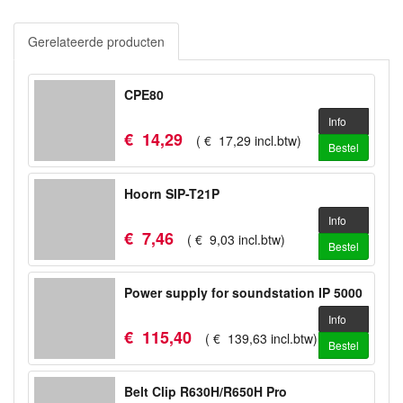
Gerelateerde producten
CPE80
Info
€
14
,
29
(
€
17
,
29
incl.btw
)
Bestel
Hoorn SIP-T21P
Info
€
7
,
46
(
€
9
,
03
incl.btw
)
Bestel
Power supply for soundstation IP 5000
Info
€
115
,
40
(
€
139
,
63
incl.btw
)
Bestel
Belt Clip R630H/R650H Pro