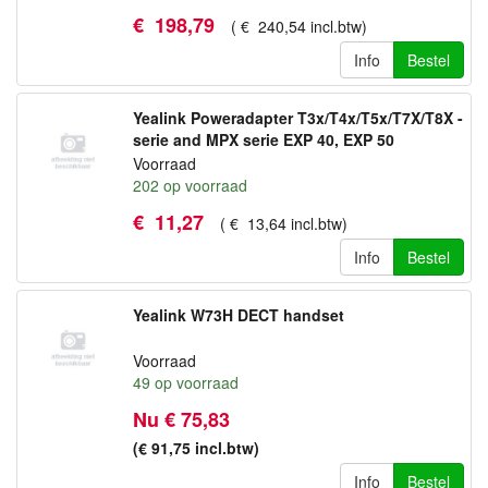
€
198
,
79
(
€
240
,
54
incl.btw
)
Info
Bestel
Yealink Poweradapter T3x/T4x/T5x/T7X/T8X -
serie and MPX serie EXP 40, EXP 50
Voorraad
202
op voorraad
€
11
,
27
(
€
13
,
64
incl.btw
)
Info
Bestel
Yealink W73H DECT handset
Voorraad
49
op voorraad
Nu € 75,83
(€ 91,75
incl.btw
)
Info
Bestel