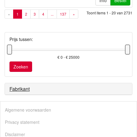
Info
Bestel
Toont items
1 - 20
van
2731
«
1
2
3
4
...
137
»
Prijs tussen:
€ 0 - € 25000
Zoeken
Fabrikant
Algemene voorwaarden
Privacy statement
Disclaimer