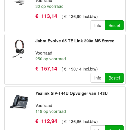
Voorraad
30
op voorraad
€
113
,
14
(
€
136
,
90
incl.btw
)
Info
Bestel
Jabra Evolve 65 TE Link 390a MS Stereo
Voorraad
250
op voorraad
€
157
,
14
(
€
190
,
14
incl.btw
)
Info
Bestel
Yealink SIP-T44U Opvolger van T43U
Voorraad
119
op voorraad
€
112
,
94
(
€
136
,
66
incl.btw
)