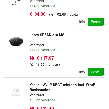
Voorraad
114
op voorraad
€
84
,
86
(
€
102
,
68
incl.btw
)
Info
Bestel
Jabra SPEAK 510 MS
Voorraad
111
op voorraad
Nu € 117,07
(€ 141,65
incl.btw
)
Info
Bestel
Yealink W73P DECT telefoon Incl. W70B
Basisstation
Voorraad
180
op voorraad
Nu € 123,43