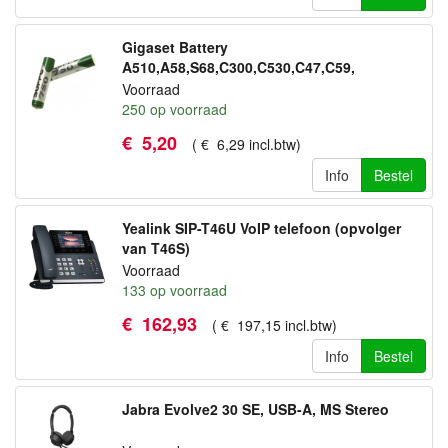
Gigaset Battery
A510,A58,S68,C300,C530,C47,C59,
C610,S3,S4,S5 Pro,S79,S800,,E630 2 STUKS
Voorraad
250
op voorraad
€
5
,
20
(
€
6
,
29
incl.btw
)
Info
Bestel
Yealink SIP-T46U VoIP telefoon (opvolger
van T46S)
Voorraad
133
op voorraad
€
162
,
93
(
€
197
,
15
incl.btw
)
Info
Bestel
Jabra Evolve2 30 SE, USB-A, MS Stereo