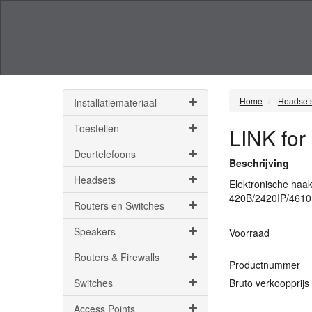
Home
Headset
Installatiemateriaal
Toestellen
LINK for
Deurtelefoons
Beschrijving
Headsets
Elektronische haa
420B/2420IP/461
Routers en Switches
Speakers
Voorraad
Routers & Firewalls
Productnummer
Switches
Bruto verkoopprijs
Access Points