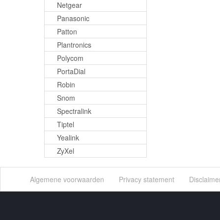
Netgear
Panasonic
Patton
Plantronics
Polycom
PortaDial
Robin
Snom
Spectralink
Tiptel
Yealink
ZyXel
Algemene voorwaarden
Privacy statement
Disclaime