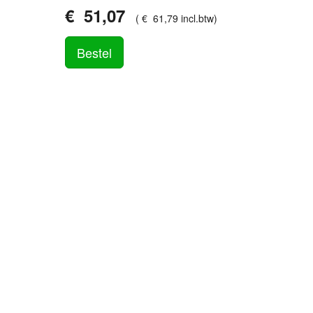
€
51
,
07
(
€
61
,
79
incl.btw
)
Bestel