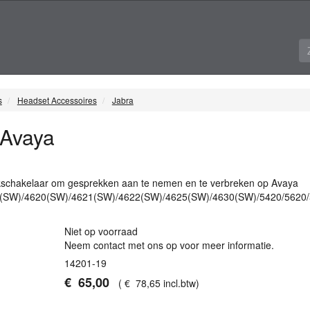
s
Headset Accessoires
Jabra
 Avaya
kschakelaar om gesprekken aan te nemen en te verbreken op Avaya
0(SW)/4620(SW)/4621(SW)/4622(SW)/4625(SW)/4630(SW)/5420/5620/
Niet op voorraad
Neem contact met ons op voor meer informatie.
14201-19
€
65
,
00
(
€
78
,
65
incl.btw
)