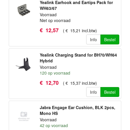
Yealink Earhook and Eartips Pack for
WH63/67
Voorraad
Niet op voorraad
€
12
,
57
(
€
15
,
21
incl.btw
)
Info
Bestel
Yealink Charging Stand for BH70/WH64
Hybrid
Voorraad
120
op voorraad
€
12
,
70
(
€
15
,
37
incl.btw
)
Info
Bestel
Jabra Engage Ear Cushion, BLK 2pcs,
Mono HS
Voorraad
42
op voorraad