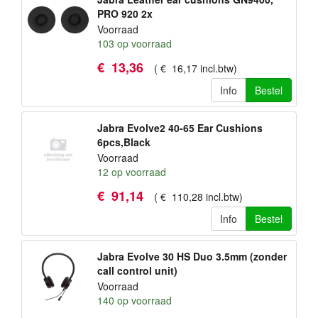
PRO 920 2x
Voorraad
103
op voorraad
€
13
,
36
(
€
16
,
17
incl.btw
)
Info
Bestel
Jabra Evolve2 40-65 Ear Cushions
6pcs,Black
Voorraad
12
op voorraad
€
91
,
14
(
€
110
,
28
incl.btw
)
Info
Bestel
Jabra Evolve 30 HS Duo 3.5mm (zonder
call control unit)
Voorraad
140
op voorraad