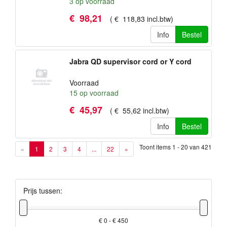
3
op voorraad
€
98
,
21
(
€
118
,
83
incl.btw
)
Info
Bestel
Jabra QD supervisor cord or Y cord
Voorraad
15
op voorraad
€
45
,
97
(
€
55
,
62
incl.btw
)
Info
Bestel
Toont items
1 - 20
van
421
«
1
2
3
4
...
22
»
Prijs tussen:
€ 0 - € 450