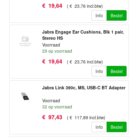
€
19
,
64
(
€
23
,
76
incl.btw
)
Info
Bestel
Jabra Engage Ear Cushions, Blk 1 pair,
Stereo HS
Voorraad
29
op voorraad
€
19
,
64
(
€
23
,
76
incl.btw
)
Info
Bestel
Jabra Link 390c, MS, USB-C BT Adapter
Voorraad
32
op voorraad
€
97
,
43
(
€
117
,
89
incl.btw
)
Info
Bestel