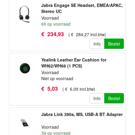
Jabra Engage SE Headset, EMEA/APAC,
Stereo UC
Voorraad
69
op voorraad
€
234
,
93
(
€
284
,
27
incl.btw
)
Info
Bestel
Yealink Leather Ear Cushion for
WH62/WH66 (1 PCS)
Voorraad
Niet op voorraad
€
5
,
03
(
€
6
,
09
incl.btw
)
Info
Bestel
Jabra Link 390a, MS, USB-A BT Adapter
Voorraad
34
op voorraad