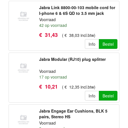
Jabra Link 8800-00-103 mobile cord for
I-phone 6 & 6S QD to 3.5 mm jack
Voorraad
42
op voorraad
€
31
,
43
(
€
38
,
03
incl.btw
)
Info
Bestel
Jabra Modular (RJ10) plug splitter
Voorraad
17
op voorraad
€
10
,
21
(
€
12
,
35
incl.btw
)
Info
Bestel
Jabra Engage Ear Cushions, BLK 5
pairs, Stereo HS
Voorraad