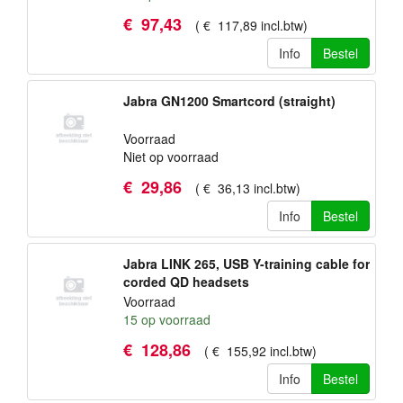
€
97
,
43
(
€
117
,
89
incl.btw
)
Info
Bestel
Jabra GN1200 Smartcord (straight)
Voorraad
Niet op voorraad
€
29
,
86
(
€
36
,
13
incl.btw
)
Info
Bestel
Jabra LINK 265, USB Y-training cable for
corded QD headsets
Voorraad
15
op voorraad
€
128
,
86
(
€
155
,
92
incl.btw
)
Info
Bestel