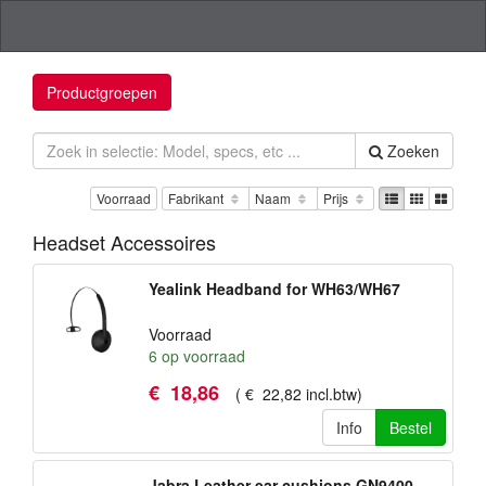
Productgroepen
Zoeken
Voorraad
Fabrikant
Naam
Prijs
Headset Accessoires
Yealink Headband for WH63/WH67
Voorraad
6
op voorraad
€
18
,
86
(
€
22
,
82
incl.btw
)
Info
Bestel
Jabra Leather ear cushions GN9400,