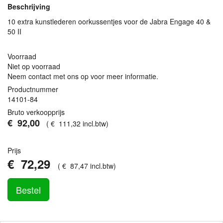
Beschrijving
10 extra kunstlederen oorkussentjes voor de Jabra Engage 40 &
50 II
Voorraad
Niet op voorraad
Neem contact met ons op voor meer informatie.
Productnummer
14101-84
Bruto verkoopprijs
€
92
,
00
(
€
111
,
32
incl.btw
)
Prijs
€
72
,
29
(
€
87
,
47
incl.btw
)
Bestel