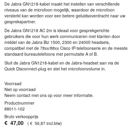
De Jabra GN1218-kabel maakt het instellen van verschillende
niveaus van de microfoon mogelijk, waardoor de microfoon
versterkt kan worden voor een betere geluidsoverdracht naar uw
gesprekspartner.
De Jabra GN1218 AC 2m is ideaal voor gesprekgerichte
gebruikers die voor hun werk communiceren met klanten door
middel van de Jabra Biz 1500, 2300 en 2400II headsets,
compatibel met de 78xx/88xx Cisco IP-telefoonserie en de meeste
standaard bureautelefoons met permutatie A of B.
Sluit de Jabra GN1218-kabel en de Jabra-headset aan via de
Quick Disconnect-plug en stel het microfoonvolume in.
Voorraad
Niet op voorraad
Neem contact met ons op voor meer informatie.
Productnummer
88011-102
Bruto verkoopprijs
€
47
,
00
(
€
56
,
87
incl.btw
)