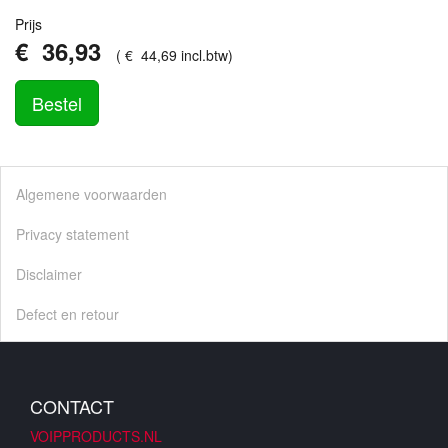
Prijs
€
36
,
93
(
€
44
,
69
incl.btw
)
Bestel
Algemene voorwaarden
Privacy statement
Disclaimer
Defect en retour
CONTACT
VOIPPRODUCTS.NL