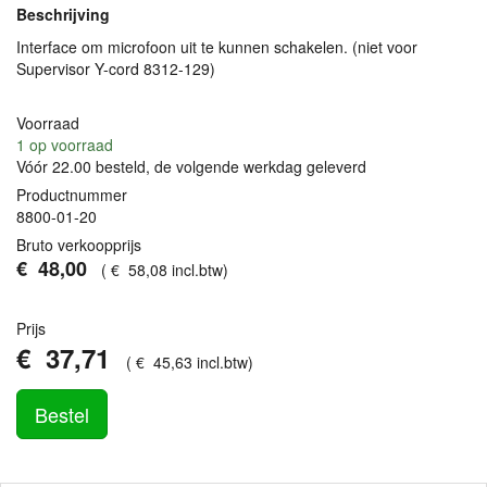
Beschrijving
Interface om microfoon uit te kunnen schakelen. (niet voor
Supervisor Y-cord 8312-129)
Voorraad
1
op voorraad
Vóór 22.00 besteld, de volgende werkdag geleverd
Productnummer
8800-01-20
Bruto verkoopprijs
€
48
,
00
(
€
58
,
08
incl.btw
)
Prijs
€
37
,
71
(
€
45
,
63
incl.btw
)
Bestel