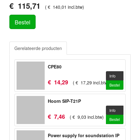
€
115
,
71
(
€
140
,
01
incl.btw
)
Bestel
Gerelateerde producten
CPE80
Info
€
14
,
29
(
€
17
,
29
incl.btw
)
Bestel
Hoorn SIP-T21P
Info
€
7
,
46
(
€
9
,
03
incl.btw
)
Bestel
Power supply for soundstation IP