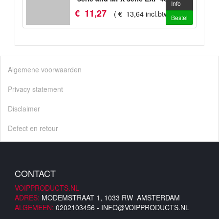
Info
50
€
11
,
27
(
€
13
,
64
incl.btw
)
Bestel
Algemene voorwaarden
Privacy statement
Disclaimer
Defect en retour
CONTACT
VOIPPRODUCTS.NL
ADRES:
MODEMSTRAAT 1, 1033 RW AMSTERDAM
ALGEMEEN:
0202103456 -
INFO@VOIPPRODUCTS.NL