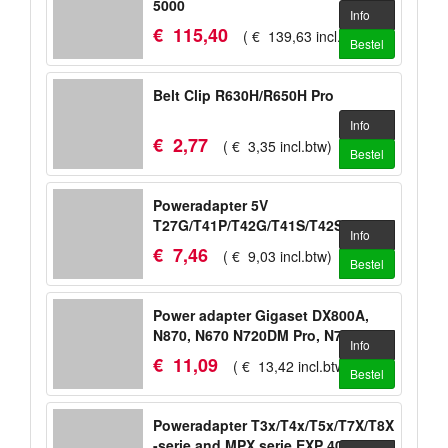
5000
Info
€
115
,
40
(
€
139
,
63
incl.btw
)
Bestel
Belt Clip R630H/R650H Pro
Info
€
2
,
77
(
€
3
,
35
incl.btw
)
Bestel
Poweradapter 5V
T27G/T41P/T42G/T41S/T42S/T53/T53W/WH
Info
€
7
,
46
(
€
9
,
03
incl.btw
)
Bestel
Power adapter Gigaset DX800A,
N870, N670 N720DM Pro, N720IP
Info
Pro
€
11
,
09
(
€
13
,
42
incl.btw
)
Bestel
Poweradapter T3x/T4x/T5x/T7X/T8X
-serie and MPX serie EXP 40, EXP