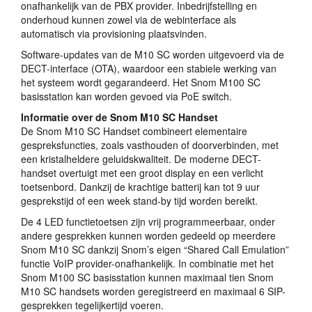
onafhankelijk van de
PBX
provider. Inbedrijfstelling en
onderhoud kunnen zowel via de webinterface als
automatisch via provisioning plaatsvinden.
Software-updates van de M10 SC worden uitgevoerd via de
DECT
-interface (
OTA
), waardoor een stabiele werking van
het systeem wordt gegarandeerd. Het Snom M100 SC
basisstation kan worden gevoed via PoE switch.
Informatie over de Snom M10 SC Handset
De Snom M10 SC Handset combineert elementaire
gespreksfuncties, zoals vasthouden of doorverbinden, met
een kristalheldere geluidskwaliteit. De moderne
DECT
-
handset overtuigt met een groot display en een verlicht
toetsenbord. Dankzij de krachtige batterij kan tot 9 uur
gesprekstijd of een week stand-by tijd worden bereikt.
De 4
LED
functietoetsen zijn vrij programmeerbaar, onder
andere gesprekken kunnen worden gedeeld op meerdere
Snom M10 SC dankzij Snom’s eigen “Shared Call Emulation”
functie VoIP provider-onafhankelijk. In combinatie met het
Snom M100 SC basisstation kunnen maximaal tien Snom
M10 SC handsets worden geregistreerd en maximaal 6
SIP
-
gesprekken tegelijkertijd voeren.