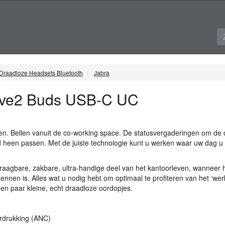
Draadloze Headsets Bluetooth
Jabra
lve2 Buds USB-C UC
en. Bellen vanuit de co-working space. De statusvergaderingen om de 
 heen passen. Met de juiste technologie kunt u werken waar uw dag u
raagbare, zakbare, ultra-handige deel van het kantoorleven, wanneer 
ennen is. Alles wat u nodig hebt om optimaal te profiteren van het ‘we
een paar kleine, echt draadloze oordopjes.
rdrukking (
ANC
)