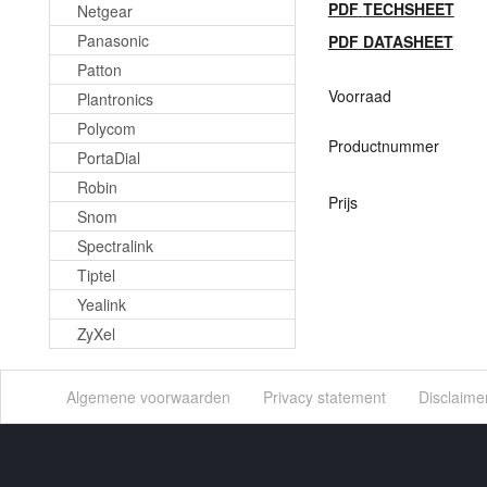
PDF
TECHSHEET
Netgear
Panasonic
PDF
DATASHEET
Patton
Voorraad
Plantronics
Polycom
Productnummer
PortaDial
Robin
Prijs
Snom
Spectralink
Tiptel
Yealink
ZyXel
Algemene voorwaarden
Privacy statement
Disclaime