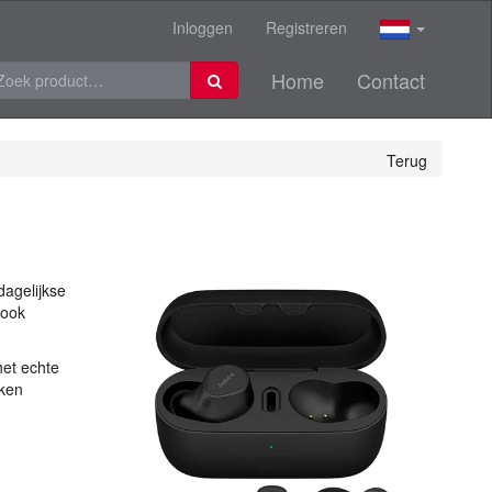
Inloggen
Registreren
Home
Contact
Terug
dagelijkse
 ook
het echte
rken