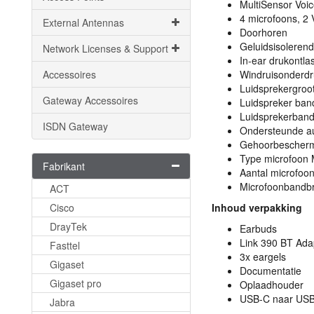
MultiSensor Voi
4 microfoons, 2
External Antennas
Doorhoren
Geluidsisoleren
Network Licenses & Support
In-ear drukontlas
Accessoires
Windruisonderdr
Luidsprekergroot
Gateway Accessoires
Luidspreker ba
Luidsprekerban
ISDN Gateway
Ondersteunde a
Gehoorbeschermi
Type microfoon
Fabrikant
Aantal microfoon
Microfoonbandb
ACT
Cisco
Inhoud verpakking
DrayTek
Earbuds
Link 390 BT Ada
Fasttel
3x eargels
Gigaset
Documentatie
Gigaset pro
Oplaadhouder
USB
-C naar
US
Jabra