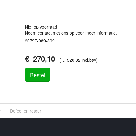
Niet op voorraad
Neem contact met ons op voor meer informatie.
20797-989-899
€
270
,
10
(
€
326
,
82
incl.btw
)
Bestel
r
Defect en retour