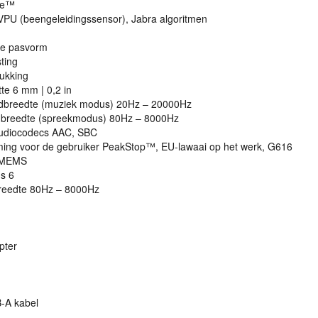
ce™
VPU
(beengeleidingssensor), Jabra algoritmen
de pasvorm
ting
ukking
te 6 mm | 0,2 in
ndbreedte (muziek modus) 20Hz – 20000Hz
dbreedte (spreekmodus) 80Hz – 8000Hz
udiocodecs
AAC
,
SBC
ng voor de gebruiker PeakStop™, EU-lawaai op het werk, G616
MEMS
s 6
reedte 80Hz – 8000Hz
pter
B
-A kabel