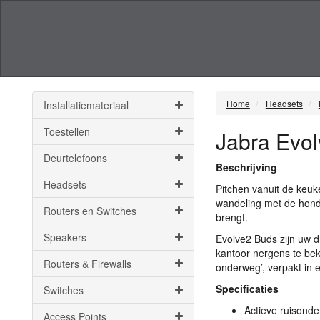
Home
Headsets
Installatiemateriaal
Toestellen
Jabra Evo
Deurtelefoons
Beschrijving
Headsets
Pitchen vanuit de keuk
wandeling met de hond
Routers en Switches
brengt.
Speakers
Evolve2 Buds zijn uw d
kantoor nergens te bek
Routers & Firewalls
onderweg’, verpakt in 
Specificaties
Switches
Actieve ruisonde
Access Points