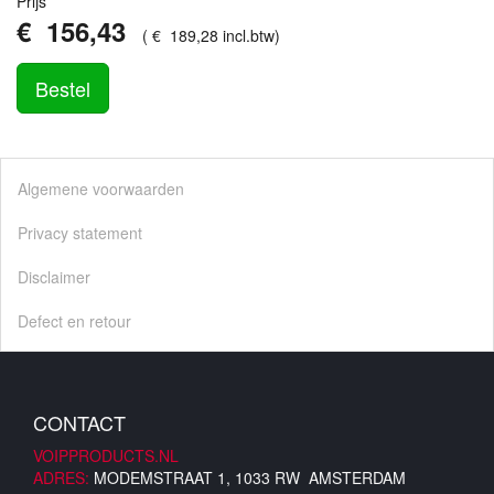
Prijs
€
156
,
43
(
€
189
,
28
incl.btw
)
Bestel
Algemene voorwaarden
Privacy statement
Disclaimer
Defect en retour
CONTACT
VOIPPRODUCTS.NL
ADRES:
MODEMSTRAAT 1, 1033 RW AMSTERDAM