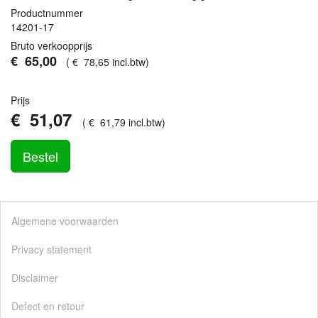
Productnummer
14201-17
Bruto verkoopprijs
€
65
,
00
(
€
78
,
65
incl.btw
)
Prijs
€
51
,
07
(
€
61
,
79
incl.btw
)
Bestel
Algemene voorwaarden
Privacy statement
Disclaimer
Defect en retour