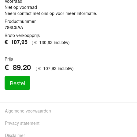
Voorraad
Niet op voorraad
Neem contact met ons op voor meer informatie.
Productnummer
786C5AA
Bruto verkoopprijs
€
107
,
95
(
€
130
,
62
incl.btw
)
Prijs
€
89
,
20
(
€
107
,
93
incl.btw
)
Bestel
Algemene voorwaarden
Privacy statement
Disclaimer