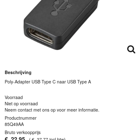
Beschrijving
Poly-Adapter
USB
Type C naar
USB
Type A
Voorraad
Niet op voorraad
Neem contact met ons op voor meer informatie.
Productnummer
85Q49AA
Bruto verkoopprijs
€
22
,
95
(
€
27
,
77
incl.btw
)