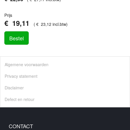
Prijs
€
19
,
11
(
€
23
,
12
incl.btw
)
Bestel
Algemene voorwaarden
Privacy statement
Disclaimer
Defect en retour
CONTACT