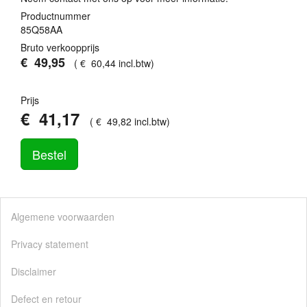
Productnummer
85Q58AA
Bruto verkoopprijs
€
49
,
95
(
€
60
,
44
incl.btw
)
Prijs
€
41
,
17
(
€
49
,
82
incl.btw
)
Bestel
Algemene voorwaarden
Privacy statement
Disclaimer
Defect en retour