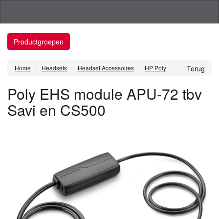
Productgroepen
Home
Headsets
Headset Accessoires
HP Poly
Terug
Poly EHS module APU-72 tbv
Savi en CS500