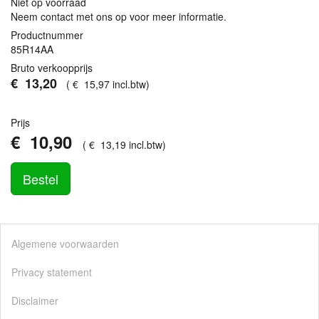
Niet op voorraad
Neem contact met ons op voor meer informatie.
Productnummer
85R14AA
Bruto verkoopprijs
€
13
,
20
(
€
15
,
97
incl.btw
)
Prijs
€
10
,
90
(
€
13
,
19
incl.btw
)
Bestel
Algemene voorwaarden
Privacy statement
Disclaimer