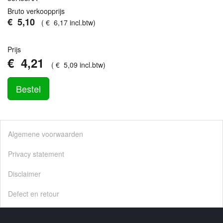
Bruto verkoopprijs
€
5
,
10
(
€
6
,
17
incl.btw
)
Prijs
€
4
,
21
(
€
5
,
09
incl.btw
)
Bestel
Algemene voorwaarden
Privacy statement
Disclaimer
Defect en retour