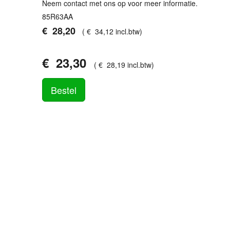
Neem contact met ons op voor meer informatie.
85R63AA
€
28
,
20
(
€
34
,
12
incl.btw
)
€
23
,
30
(
€
28
,
19
incl.btw
)
Bestel