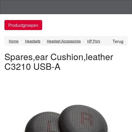
Productgroepen
Home
Headsets
Headset Accessoires
HP Poly
Terug
Spares,ear Cushion,leather
C3210 USB-A