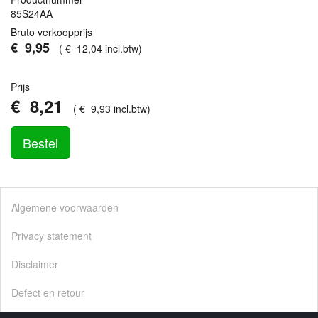
85S24AA
Bruto verkoopprijs
€
9
,
95
(
€
12
,
04
incl.btw
)
Prijs
€
8
,
21
(
€
9
,
93
incl.btw
)
Bestel
Algemene voorwaarden
Privacy statement
Disclaimer
Defect en retour