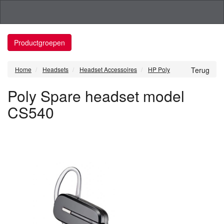
Productgroepen
Home
Headsets
Headset Accessoires
HP Poly
Terug
Poly Spare headset model
CS540