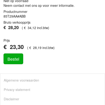
Niet op voorraad
Neem contact met ons op voor meer informatie.
Productnummer
85T29AA#ABB
Bruto verkoopprijs
€
28
,
20
(
€
34
,
12
incl.btw
)
Prijs
€
23
,
30
(
€
28
,
19
incl.btw
)
Bestel
Algemene voorwaarden
Privacy statement
Disclaimer